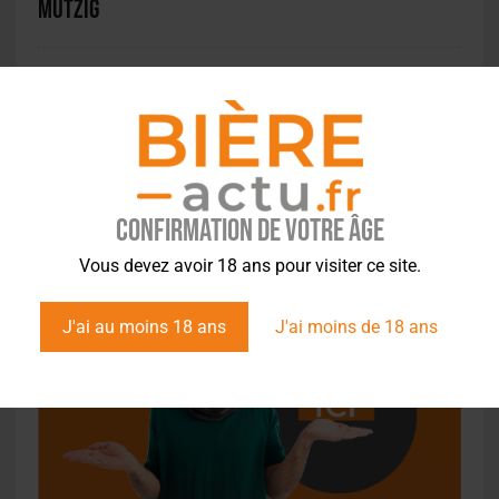
Mutzig
1
2
3
…
8
»
Confirmation de votre âge
Vous devez avoir 18 ans pour visiter ce site.
J'ai au moins 18 ans
J'ai moins de 18 ans