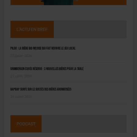
L'ACTU EN BREF
Pilou : la bière bio niçoise qui fait revivre le jeu local
22 juillet 2026
Grimbergen Cuvée Réserve : 3 nouvelles bières pour la table
21 juillet 2026
BAPBAP surfe sur le succès des bières aromatisées
21 juillet 2026
PODCAST