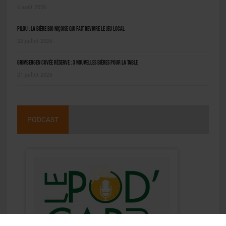
6 août 2026
Pilou : la bière bio niçoise qui fait revivre le jeu local
22 juillet 2026
Grimbergen Cuvée Réserve : 3 nouvelles bières pour la table
21 juillet 2026
PODCAST