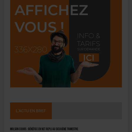
L'ACTU EN BREF
Molson Coors : bénéfice en net repli au deuxième trimestre