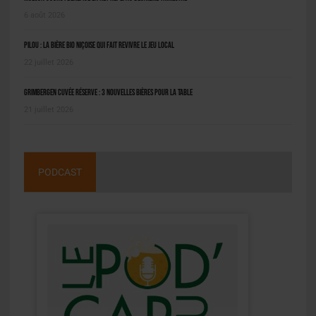
6 août 2026
Pilou : la bière bio niçoise qui fait revivre le jeu local
22 juillet 2026
Grimbergen Cuvée Réserve : 3 nouvelles bières pour la table
21 juillet 2026
PODCAST