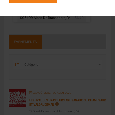
ÉVÉNEMENTS
08 AOÛT 2026
- 09 AOÛT 2026
FESTIVAL DES BRASSEURS ARTISANAUX DU CHAMPSAUR
ET VALGAUDEMAR
Saint-Bonnet-en-Champsaur (05)