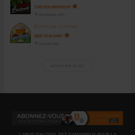
S’METEOR BIERFESCHT
Hochfelden (67)
12 SEP 2026
- 13 SEP 2026
BEER TOUR EVENT
Cambrai (59)
AFFICHER PLUS
L’ABUS D’ALCOOL EST DANGEREUX POUR LA