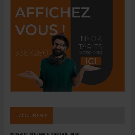
L'ACTU EN BREF
Molson Coors : bénéfice en net repli au deuxième trimestre