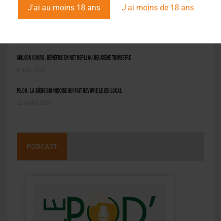
J'ai au moins 18 ans
J'ai moins de 18 ans
Saint-Omer : un engin prend feu à la brasserie, le conducteur hospitalisé
8 août 2026
Molson Coors : bénéfice en net repli au deuxième trimestre
6 août 2026
Pilou : la bière bio niçoise qui fait revivre le jeu local
22 juillet 2026
PODCAST