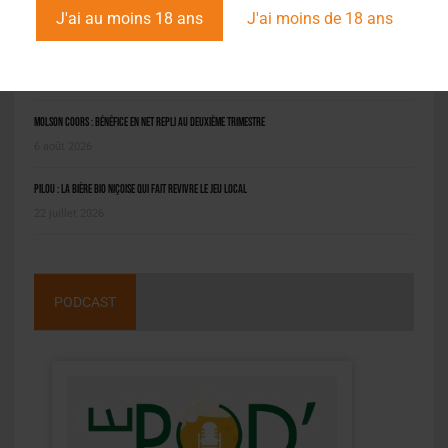
J'ai au moins 18 ans
J'ai moins de 18 ans
Saint-Omer : un engin prend feu à la brasserie, le conducteur hospitalisé
8 août 2026
Molson Coors : bénéfice en net repli au deuxième trimestre
6 août 2026
Pilou : la bière bio niçoise qui fait revivre le jeu local
22 juillet 2026
PODCAST