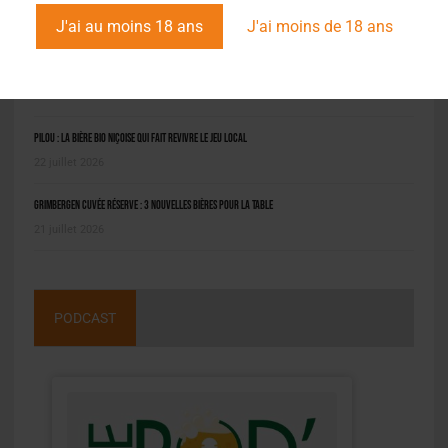
L'ACTU EN BREF
J'ai au moins 18 ans
J'ai moins de 18 ans
Molson Coors : bénéfice en net repli au deuxième trimestre
6 août 2026
Pilou : la bière bio niçoise qui fait revivre le jeu local
22 juillet 2026
Grimbergen Cuvée Réserve : 3 nouvelles bières pour la table
21 juillet 2026
PODCAST