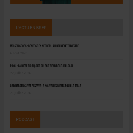
L'ACTU EN BREF
Molson Coors : bénéfice en net repli au deuxième trimestre
6 août 2026
Pilou : la bière bio niçoise qui fait revivre le jeu local
22 juillet 2026
Grimbergen Cuvée Réserve : 3 nouvelles bières pour la table
21 juillet 2026
PODCAST