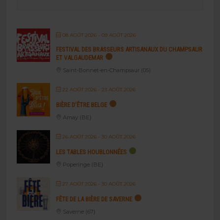
08 AOÛT 2026
- 09 AOÛT 2026
FESTIVAL DES BRASSEURS ARTISANAUX DU CHAMPSAUR
ET VALGAUDEMAR
Saint-Bonnet-en-Champsaur (05)
22 AOÛT 2026
- 23 AOÛT 2026
BIÈRE D’ÊTRE BELGE
Amay (BE)
26 AOÛT 2026
- 30 AOÛT 2026
LES TABLES HOUBLONNÉES
Poperinge (BE)
27 AOÛT 2026
- 30 AOÛT 2026
FÊTE DE LA BIÈRE DE SAVERNE
Saverne (67)