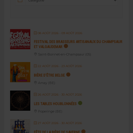
08 AOÛT 2026
- 09 AOÛT 2026
FESTIVAL DES BRASSEURS ARTISANAUX DU CHAMPSAUR
ET VALGAUDEMAR
Saint-Bonnet-en-Champsaur (05)
22 AOÛT 2026
- 23 AOÛT 2026
BIÈRE D’ÊTRE BELGE
Amay (BE)
26 AOÛT 2026
- 30 AOÛT 2026
LES TABLES HOUBLONNÉES
Poperinge (BE)
27 AOÛT 2026
- 30 AOÛT 2026
FÊTE DE LA BIÈRE DE SAVERNE