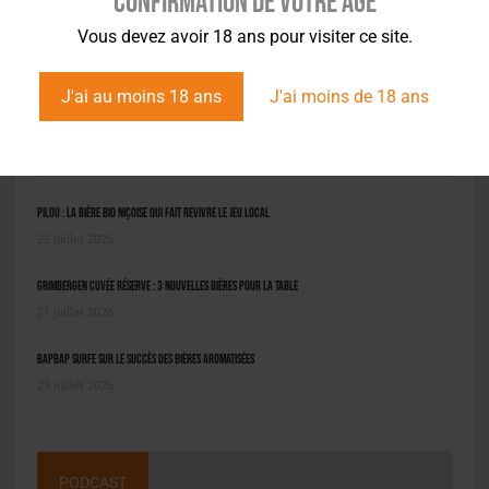
Confirmation de votre âge
Vous devez avoir 18 ans pour visiter ce site.
J'ai au moins 18 ans
J'ai moins de 18 ans
L'ACTU EN BREF
Pilou : la bière bio niçoise qui fait revivre le jeu local
22 juillet 2026
Grimbergen Cuvée Réserve : 3 nouvelles bières pour la table
21 juillet 2026
BAPBAP surfe sur le succès des bières aromatisées
21 juillet 2026
PODCAST