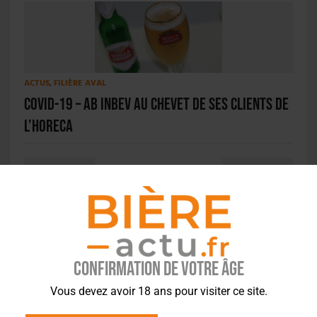
ACTUS
,
FILIÈRE AVAL
Covid-19 – AB InBev au chevet de ses clients de
l’HoReCa
ACTUS
,
BRASSERIES
Covid-19 – Le SNBi fait front commun avec les
Confirmation de votre âge
cidriers et les vignerons
Vous devez avoir 18 ans pour visiter ce site.