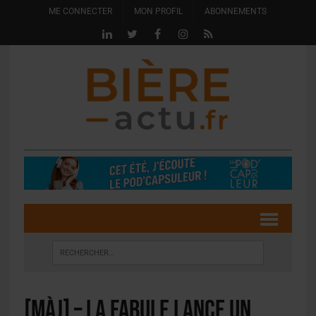
ME CONNECTER
MON PROFIL
ABONNEMENTS
[MàJ] – La Fabule lance un