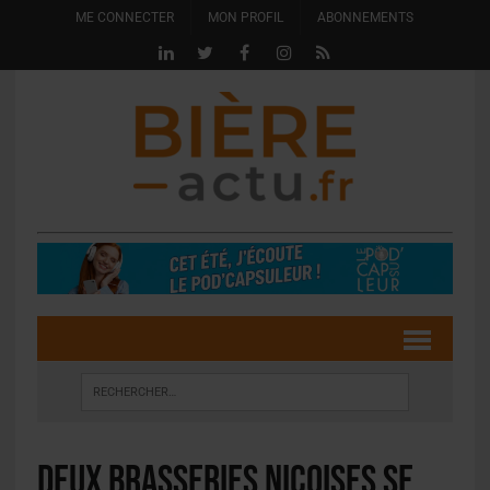
ME CONNECTER
MON PROFIL
ABONNEMENTS
Deux brasseries niçoises se