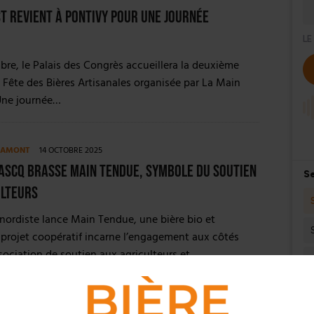
t revient à Pontivy pour une journée
re, le Palais des Congrès accueillera la deuxième
a Fête des Bières Artisanales organisée par La Main
Une journée…
E AMONT
14 OCTOBRE 2025
Ascq brasse Main Tendue, symbole du soutien
ulteurs
 nordiste lance Main Tendue, une bière bio et
e projet coopératif incarne l’engagement aux côtés
sociation de soutien aux agriculteurs et…
4 OCTOBRE 2025