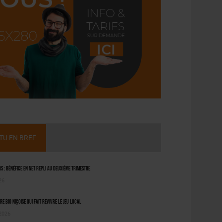
CTU EN BREF
 : bénéfice en net repli au deuxième trimestre
26
ère bio niçoise qui fait revivre le jeu local
 2026