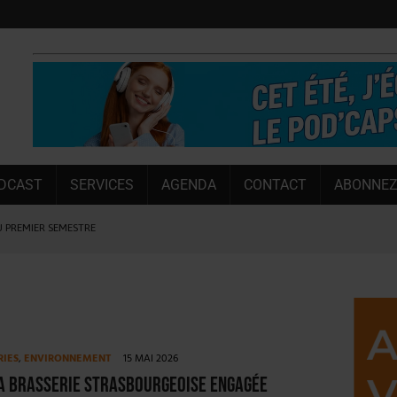
DCAST
SERVICES
AGENDA
CONTACT
ABONNEZ
U PREMIER SEMESTRE
 CAPACITÉ DE 50 %
E L’ÉTÉ
NT LE MARCHÉ [ÉTUDE]
NY MARTIN
RIES
,
ENVIRONNEMENT
15 MAI 2026
, PIONNIÈRE EN ILLE-ET-VILAINE
la brasserie strasbourgeoise engagée