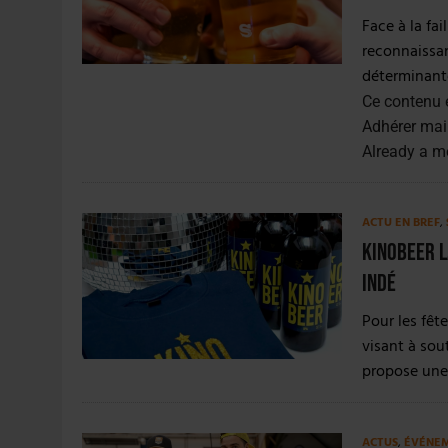
Face à la fai
reconnaissan
déterminante
Ce contenu 
Adhérer mai
Already a 
ACTU EN BREF
,
Kinobeer l
indé
Pour les fêt
visant à sou
propose une 
ACTUS
,
ÉVÉNE