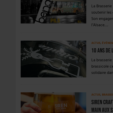
31 JUILLET 2026
|
JUIN EN CHR : LA BIÈRE RESTE EN TÊTE, POUR
La Brasserie
6 AOÛT 2026
|
SAVERNE : LA FÊTE DE LA BIÈRE SOUFFLE SA 15E B
soutenir les
Son engagem
l’Alsace….
ACTUS
,
ÉVÉNE
10 ans de 
La brasseri
brassicole c
solidaire da
ACTUS
,
BRASSE
Siren Cra
main aux s