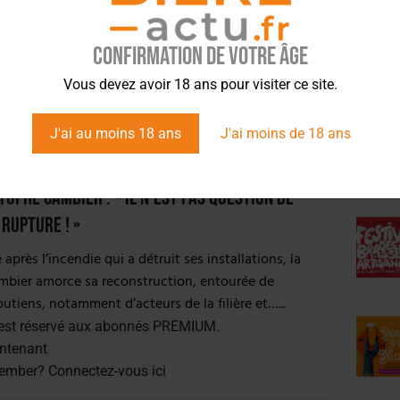
 s’habille en rose pour la bonne cause
 du mois d’octobre, la brasserie toulonnaise Bière de
Confirmation de votre âge
ÉVÉ
obilise pour Octobre Rose. Elle pare de rose sa
Vous devez avoir 18 ans pour visiter ce site.
lle…
J'ai au moins 18 ans
J'ai moins de 18 ans
RIES
6 JANVIER 2025
tophe Cambier : « Il n’est pas question de
rupture ! »
près l’incendie qui a détruit ses installations, la
mbier amorce sa reconstruction, entourée de
tiens, notamment d’acteurs de la filière et…...
est réservé aux abonnés PREMIUM.
ntenant
member?
Connectez-vous ici