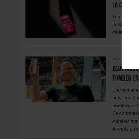
La Girelle
Tout au long
la Rade se m
célèbre Gire
ACTUS
,
BRASSE
Jean-Chris
tomber en 
Une semaine a
brasserie Ca
nombreux sou
Ce contenu 
Adhérer mai
Already a 