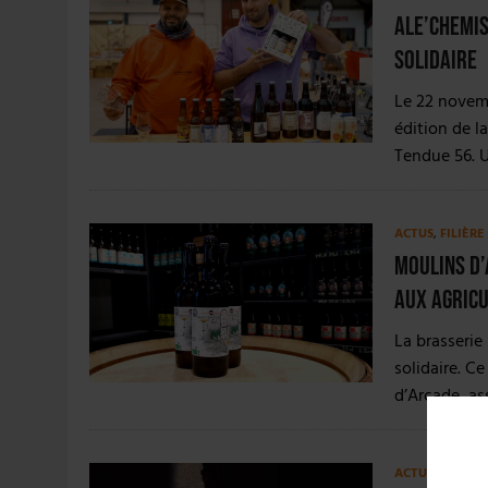
Ale’Chemis
solidaire
Le 22 novemb
édition de l
Tendue 56. 
ACTUS
,
FILIÈR
Moulins d’
aux agric
La brasserie
solidaire. C
d’Arcade, as
ACTU EN BREF