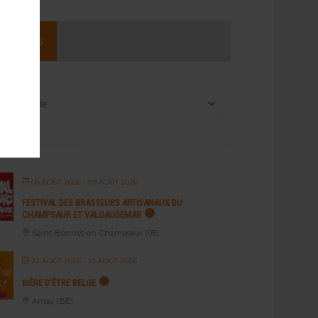
NEMENTS
08 AOÛT 2026
- 09 AOÛT 2026
FESTIVAL DES BRASSEURS ARTISANAUX DU
CHAMPSAUR ET VALGAUDEMAR
Saint-Bonnet-en-Champsaur (05)
22 AOÛT 2026
- 23 AOÛT 2026
BIÈRE D’ÊTRE BELGE
Amay (BE)