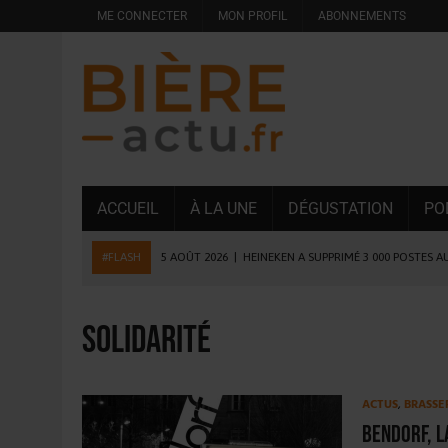
ME CONNECTER
MON PROFIL
ABONNEMENTS
ACCUEIL
À LA UNE
DÉGUSTATION
PO
#FLASH
5 AOÛT 2026
|
HEINEKEN A SUPPRIMÉ 3 000 POSTES A
5 AOÛT 2026
|
ISÈRE : LA BRASSERIE DU DAUPHINÉ AUGMENTE SA
4 AOÛT 2026
|
DESPERADOS AVENIDA : 3 INNOVATIONS LATINES D
Solidarité
4 AOÛT 2026
|
LA GÉNÉRATION Z ET LA MODÉRATION RÉINVENTE
3 AOÛT 2026
|
CONSOMMATION : LA VISION DU GROUPE ANTHO
ACTUS
,
BRASSE
31 JUILLET 2026
|
PODCAST – BRASSERIE SAINTE COLOMBE, 30 ANS
Bendorf, 