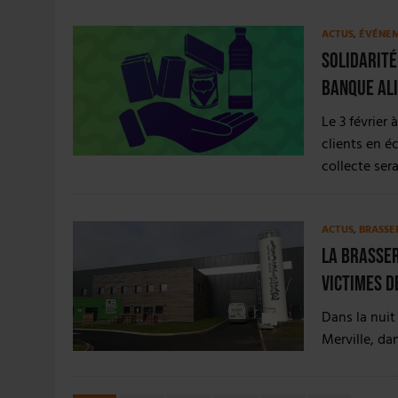
ACTUS
,
ÉVÉNE
Solidarité
Banque Al
Le 3 février 
clients en é
collecte ser
ACTUS
,
BRASSE
La Brasser
victimes d
Dans la nuit
Merville, dan