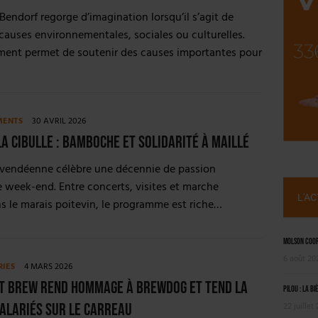
SUIVIE PAR LES NO/LOW [ÉTUDE]
 Bendorf regorge d’imagination lorsqu’il s’agit de
OUGIE
 causes environnementales, sociales ou culturelles.
ent permet de soutenir des causes importantes pour
MENTS
30 AVRIL 2026
La Cibulle : bamboche et solidarité à Maillé
e vendéenne célèbre une décennie de passion
e week-end. Entre concerts, visites et marche
L'A
ns le marais poitevin, le programme est riche…
Molson Coors
6 août 20
RIES
4 MARS 2026
ft Brew rend hommage à BrewDog et tend la
Pilou : la bi
alariés sur le carreau
22 juillet