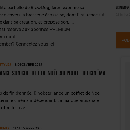
llite partielle de BrewDog, Siren exprime sa
Grimbergen C
ce envers la brasserie écossaise, dont l’influence fut
21 juillet
 dans sa création, et propose son…...
est réservé aux abonnés PREMIUM.
ntenant
POD
member?
Connectez-vous ici
STYLES
8 DÉCEMBRE 2025
ance son coffret de Noël au profit du cinéma
es de fin d’année, Kinobeer lance un coffret de Noël
tenir le cinéma indépendant. La marque artisanale
offre festive…
MENTS
18 NOVEMBRE 2025