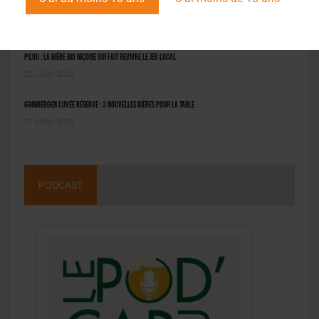
Molson Coors : bénéfice en net repli au deuxième trimestre
6 août 2026
Pilou : la bière bio niçoise qui fait revivre le jeu local
22 juillet 2026
Grimbergen Cuvée Réserve : 3 nouvelles bières pour la table
21 juillet 2026
PODCAST