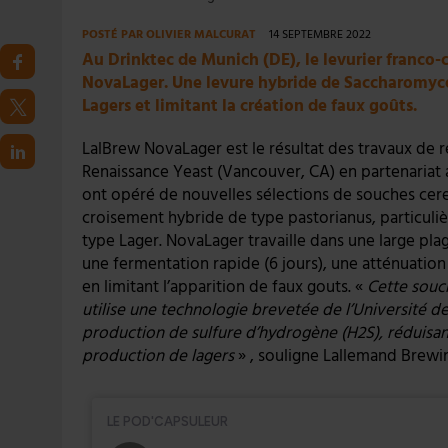
POSTÉ PAR
OLIVIER MALCURAT
14 SEPTEMBRE 2022
Au Drinktec de Munich (DE), le levurier franco-
NovaLager. Une levure hybride de Saccharomyces
Lagers et limitant la création de faux goûts.
LalBrew NovaLager est le résultat des travaux d
Renaissance Yeast (Vancouver, CA) en partenariat
ont opéré de nouvelles sélections de souches cer
croisement hybride de type pastorianus, particuli
type Lager. NovaLager travaille dans une large pla
une fermentation rapide (6 jours), une atténuatio
en limitant l’apparition de faux gouts. «
Cette souc
utilise une technologie brevetée de l’Université de
production de sulfure d’hydrogène (H2S), réduisant
production de lagers
» , souligne Lallemand Brew