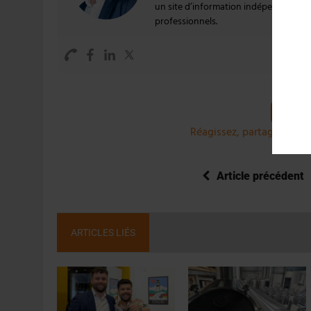
un site d’information indépendant et pa
professionnels.
Réagissez, partagez et co
Article précédent
ARTICLES LIÉS