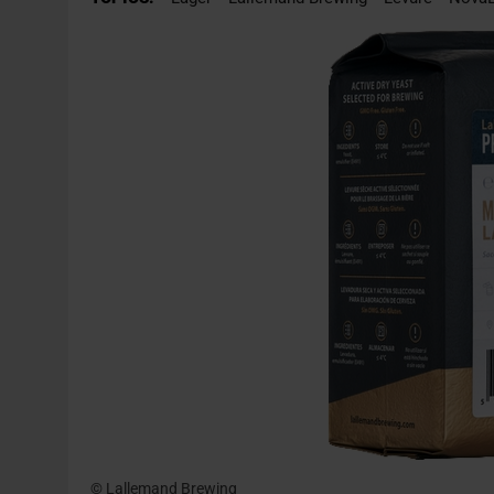
31 JUILLET 2026
|
PODCAST – BRASSERIE SAINTE COLOMBE, 30 ANS
7 AOÛT 2026
|
LA GRANDE RÉSERVE 2026 CÉLÈBRE LES 70 ANS DE
© Lallemand Brewing