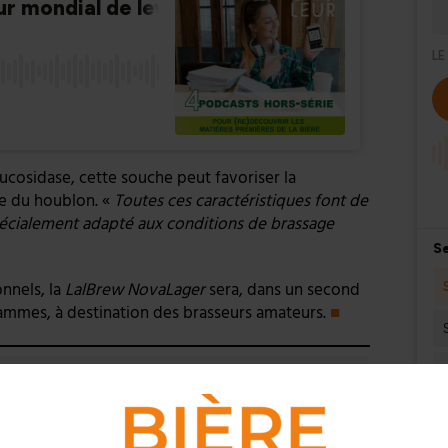
ucosidase, cette souche peut favoriser la
me du houblon. «
Toutes ces caractéristiques font de
écialement adapté aux conditions de brassage
nnels, la
LalBrew NovaLager
sera, dans un second
ammes, à destination des brasseurs amateurs.
■
vier Malcurat entre dans l’univers de la bière en 2018 avec
la bière et les brasseurs
. En juillet 2020, il lance
Bière Actu
,