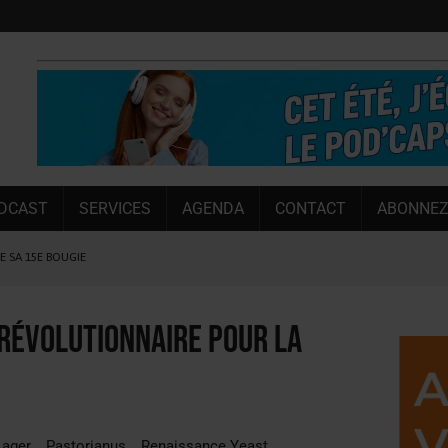
DCAST
SERVICES
AGENDA
CONTACT
ABONNEZ
LE SA 15E BOUGIE
 SEMESTRE
 CAPACITÉ DE 50 %
révolutionnaire pour la
E L’ÉTÉ
NT LE MARCHÉ [ÉTUDE]
NY MARTIN
ager
Pastorianus
Renaissance Yeast