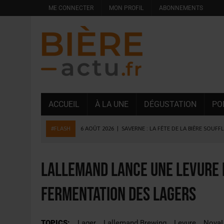
ME CONNECTER
MON PROFIL
ABONNEMENTS
ACCUEIL
À LA UNE
DÉGUSTATION
PO
#FLASH
6 AOÛT 2026
|
SAVERNE : LA FÊTE DE LA BIÈRE SOUFF
5 AOÛT 2026
|
HEINEKEN A SUPPRIMÉ 3 000 POSTES AU PREMIER
5 AOÛT 2026
|
ISÈRE : LA BRASSERIE DU DAUPHINÉ AUGMENTE SA
Lallemand lance une levure 
4 AOÛT 2026
|
DESPERADOS AVENIDA : 3 INNOVATIONS LATINES D
fermentation des Lagers
4 AOÛT 2026
|
LA GÉNÉRATION Z ET LA MODÉRATION RÉINVENTE
3 AOÛT 2026
|
CONSOMMATION : LA VISION DU GROUPE ANTHO
TOPICS:
Lager
Lallemand Brewing
Levure
NovaL