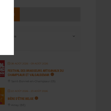
NEMENTS
08 AOÛT 2026
- 09 AOÛT 2026
FESTIVAL DES BRASSEURS ARTISANAUX DU
CHAMPSAUR ET VALGAUDEMAR
Saint-Bonnet-en-Champsaur (05)
22 AOÛT 2026
- 23 AOÛT 2026
BIÈRE D’ÊTRE BELGE
Amay (BE)