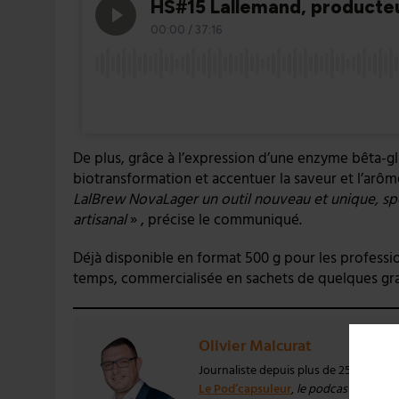
De plus, grâce à l’expression d’une enzyme bêta-gl
biotransformation et accentuer la saveur et l’arô
LalBrew NovaLager un outil nouveau et unique, sp
artisanal
» , précise le communiqué.
Déjà disponible en format 500 g pour les professio
temps, commercialisée en sachets de quelques gr
Olivier Malcurat
Journaliste depuis plus de 25 ans, Oli
Le Pod’capsuleur
,
le podcast qui aime 