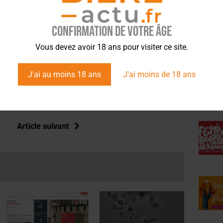
rticipatif à trois voix : journalistes, experts et
Confirmation de votre âge
ÉVÉ
Vous devez avoir 18 ans pour visiter ce site.
J'ai au moins 18 ans
J'ai moins de 18 ans
mmentez l’info brassicole.
Article suivant