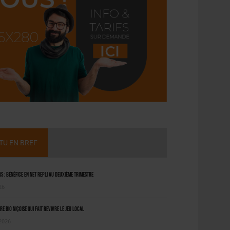
CTU EN BREF
 : bénéfice en net repli au deuxième trimestre
26
ère bio niçoise qui fait revivre le jeu local
 2026