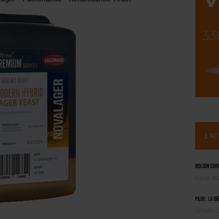
, PIONNIÈRE EN ILLE-ET-VILAINE
 LA CHIMAY BLEUE
L'A
Molson Coors
6 août 20
Pilou : la bi
22 juillet