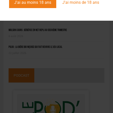
J'ai au moins 18 ans
J'ai moins de 18 ans
Saint-Omer : un engin prend feu à la brasserie, le conducteur hospitalisé
8 août 2026
Molson Coors : bénéfice en net repli au deuxième trimestre
6 août 2026
Pilou : la bière bio niçoise qui fait revivre le jeu local
22 juillet 2026
PODCAST