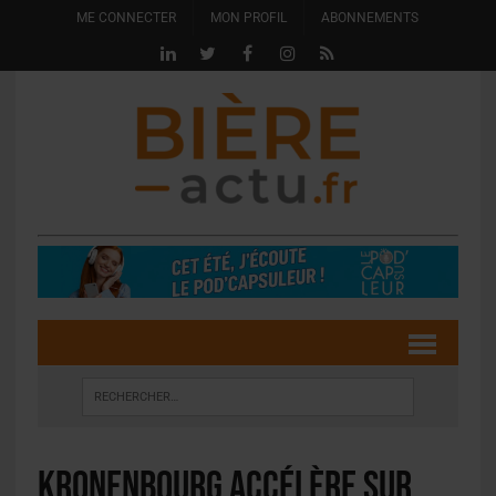
ME CONNECTER
MON PROFIL
ABONNEMENTS
Kronenbourg accélère sur