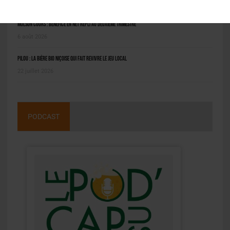
8 août 2026
Molson Coors : bénéfice en net repli au deuxième trimestre
6 août 2026
Pilou : la bière bio niçoise qui fait revivre le jeu local
22 juillet 2026
PODCAST