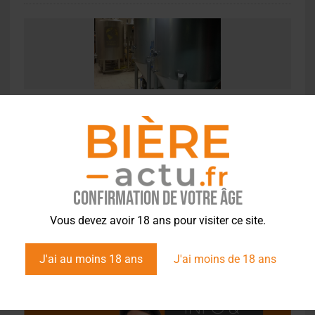
ACTUS
,
BRASSERIES
,
CULTURE
PODCAST – Visite de la Brasserie Matrina
America, à Saint-Dié-des-Vosges
Confirmation de votre âge
Vous devez avoir 18 ans pour visiter ce site.
J'ai au moins 18 ans
J'ai moins de 18 ans