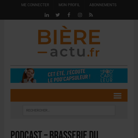
ME CONNECTER
MON PROFIL
ABONNEMENTS
PODCAST – Brasserie du