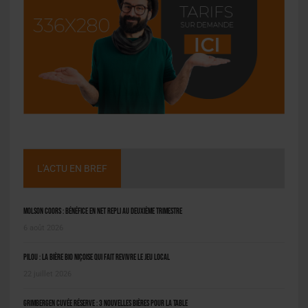
L'ACTU EN BREF
Molson Coors : bénéfice en net repli au deuxième trimestre
6 août 2026
Pilou : la bière bio niçoise qui fait revivre le jeu local
22 juillet 2026
Grimbergen Cuvée Réserve : 3 nouvelles bières pour la table