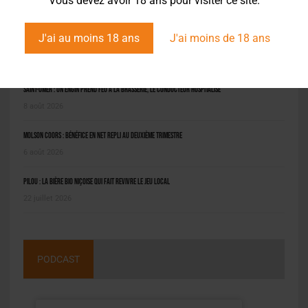
Vous devez avoir 18 ans pour visiter ce site.
J'ai au moins 18 ans
J'ai moins de 18 ans
L'ACTU EN BREF
Saint-Omer : un engin prend feu à la brasserie, le conducteur hospitalisé
8 août 2026
Molson Coors : bénéfice en net repli au deuxième trimestre
6 août 2026
Pilou : la bière bio niçoise qui fait revivre le jeu local
22 juillet 2026
PODCAST