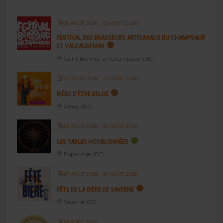
08 AOÛT 2026
- 09 AOÛT 2026
FESTIVAL DES BRASSEURS ARTISANAUX DU CHAMPSAUR
ET VALGAUDEMAR
Saint-Bonnet-en-Champsaur (05)
22 AOÛT 2026
- 23 AOÛT 2026
BIÈRE D’ÊTRE BELGE
Amay (BE)
26 AOÛT 2026
- 30 AOÛT 2026
LES TABLES HOUBLONNÉES
Poperinge (BE)
27 AOÛT 2026
- 30 AOÛT 2026
FÊTE DE LA BIÈRE DE SAVERNE
Saverne (67)
30 AOÛT 2026