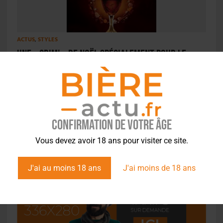
ACTUS
,
STYLES
Une « Grim' » de Noël spécialement pour le
réseau CHR
Confirmation de votre âge
Vous devez avoir 18 ans pour visiter ce site.
J'ai au moins 18 ans
J'ai moins de 18 ans