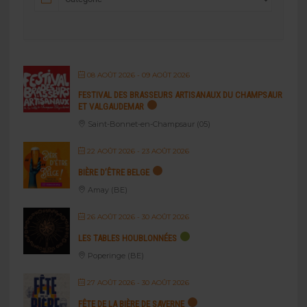
08 AOÛT 2026
- 09 AOÛT 2026
FESTIVAL DES BRASSEURS ARTISANAUX DU CHAMPSAUR
ET VALGAUDEMAR
Saint-Bonnet-en-Champsaur (05)
22 AOÛT 2026
- 23 AOÛT 2026
BIÈRE D’ÊTRE BELGE
Amay (BE)
26 AOÛT 2026
- 30 AOÛT 2026
LES TABLES HOUBLONNÉES
Poperinge (BE)
27 AOÛT 2026
- 30 AOÛT 2026
FÊTE DE LA BIÈRE DE SAVERNE