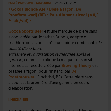
POSTÉ PAR
OLIVIER MALCURAT
29 JANVIER 2024
• Goxoa Blonde Ale • Bière à façon, De
Proefbrouwerij (BE) • Pale Ale sans alcool (< 0,5
% alc/vol) •
Goxoa Sports Beer
est une marque de bière sans
alcool créée par Jonathan Dubois, adepte du
triathlon, qui a voulu créer une bière combinant «
la
qualité d’une bière
artisanale et l’hydratation recherchée après le
sport
» , comme l’explique la maque sur son site
Internet. La recette créée par
Brewing Theory
est
brassée à façon (pour l’instant) par
De
Proefbrouwerij
(Lochristi, BE). Cette bière sans
alcool est la première d’une gamme en cours
d’élaboration.
Dégustation
Sa robe est blonde, d’un blond profond, limpide,