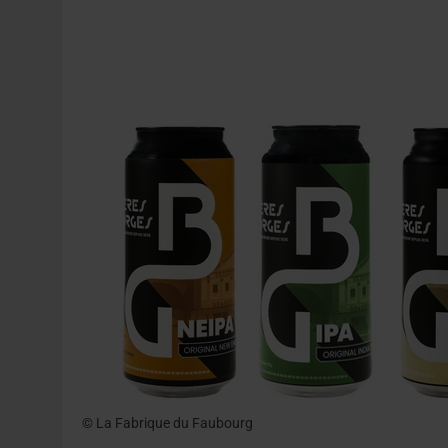
30 JUILLET 2026
|
EMBALLAGE DURABLE : LE BOOM DE LA BOUTE
5 AOÛT 2026
|
HEINEKEN A SUPPRIMÉ 3 000 POSTES AU PREMIER
© La Fabrique du Faubourg