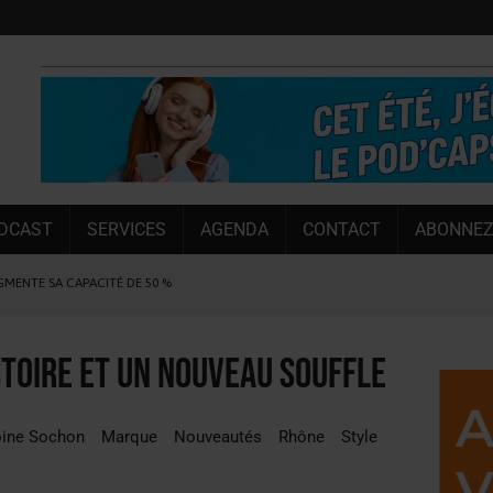
DCAST
SERVICES
AGENDA
CONTACT
ABONNEZ
UGMENTE SA CAPACITÉ DE 50 %
E L’ÉTÉ
NT LE MARCHÉ [ÉTUDE]
stoire et un nouveau souffle
NY MARTIN
, PIONNIÈRE EN ILLE-ET-VILAINE
oine Sochon
Marque
Nouveautés
Rhône
Style
SUIVIE PAR LES NO/LOW [ÉTUDE]