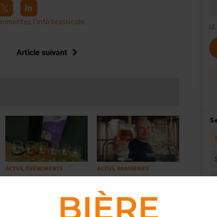
mmentez l’info brassicole.
Article suivant
ACTUS
,
ÉVÉNEMENTS
ACTUS
,
BRASSERIES
Le Concours International de
Ninkasi en sauvegarde mais
Lyon explose les compteurs
confiant : « Nous sortirons
plus forts »