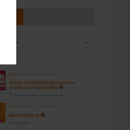
NEMENTS
08 AOÛT 2026
- 09 AOÛT 2026
FESTIVAL DES BRASSEURS ARTISANAUX DU
CHAMPSAUR ET VALGAUDEMAR
Saint-Bonnet-en-Champsaur (05)
22 AOÛT 2026
- 23 AOÛT 2026
BIÈRE D’ÊTRE BELGE
Amay (BE)