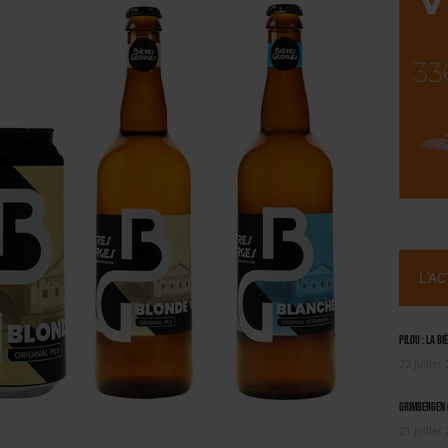
ILLE ALUMINIUM
 SEMESTRE
L'A
Pilou : la bi
22 juillet
Grimbergen C
21 juillet