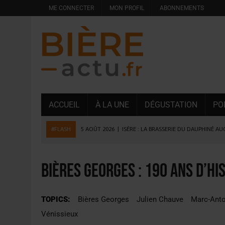
ME CONNECTER
MON PROFIL
ABONNEMENTS
ACCUEIL
À LA UNE
DÉGUSTATION
PO
#FLASH
5 AOÛT 2026
|
ISÈRE : LA BRASSERIE DU DAUPHINÉ A
4 AOÛT 2026
|
DESPERADOS AVENIDA : 3 INNOVATIONS LATINES D
4 AOÛT 2026
|
LA GÉNÉRATION Z ET LA MODÉRATION RÉINVENTE
Bières Georges : 190 ans d’hi
3 AOÛT 2026
|
CONSOMMATION : LA VISION DU GROUPE ANTHO
31 JUILLET 2026
|
PODCAST – BRASSERIE SAINTE COLOMBE, 30 ANS
TOPICS:
Bières Georges
Julien Chauve
Marc-Ant
31 JUILLET 2026
|
JUIN EN CHR : LA BIÈRE RESTE EN TÊTE, POUR
Vénissieux