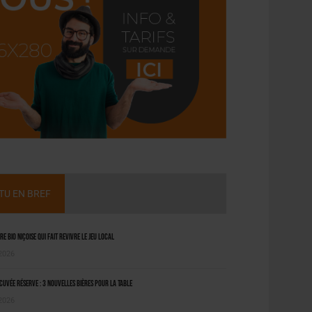
CTU EN BREF
ère bio niçoise qui fait revivre le jeu local
 2026
uvée Réserve : 3 nouvelles bières pour la table
 2026