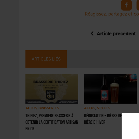
Réagissez, partagez et co
Article précédent
ARTICLES LIÉS
ACTUS
,
BRASSERIES
ACTUS
,
STYLES
Thiriez, première brasserie à
Dégustation – Bières Georges –
obtenir la certification Artisan
Bière d’Hiver
en Or