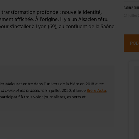
BAPBAP surfe
transformation profonde : nouvelle identité,
21 juillet
nt affichée. À l’origine, il y a un Alsacien têtu.
our s’installer à Lyon (69), au confluent de la Saône
POD
vier Malcurat entre dans l’univers de la bière en 2018 avec
la bière et les brasseurs
. En juillet 2020, il lance
Bière Actu
,
rticipatif à trois voix : journalistes, experts et