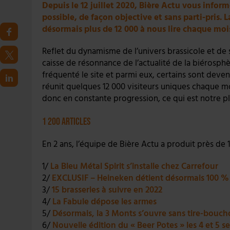
Depuis le 12 juillet 2020, Bière Actu vous inform
possible, de façon objective et sans parti-pris.
désormais plus de 12 000 à nous lire chaque moi
Reflet du dynamisme de l’univers brassicole et de s
caisse de résonnance de l’actualité de la biérosphè
fréquenté le site et parmi eux, certains sont deven
réunit quelques 12 000 visiteurs uniques chaque moi
donc en constante progression, ce qui est notre p
1 200 articles
En 2 ans, l’équipe de Bière Actu a produit près de 1 
1/
La Bleu Métal Spirit s’installe chez Carrefour
2/
EXCLUSIF – Heineken détient désormais 100 % d
3/
15 brasseries à suivre en 2022
4/
La Fabule dépose les armes
5/
Désormais, la 3 Monts s’ouvre sans tire-bouch
6/
Nouvelle édition du « Beer Potes » les 4 et 5 