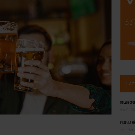
OUGIE
 SEMESTRE
L'A
Molson Coors
6 août 20
Pilou : la bi
22 juillet