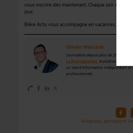
vous inscrire dès maintenant. Chaque soir à 18h30,
jour.
Bière Actu vous accompagne en vacances. Bon été
Olivier Malcurat
Journaliste depuis plus de 25 ans, Oli
Le Pod’capsuleur
,
le podcast qui aime 
un site d’information indépendant et pa
professionnels.
Réagissez, partagez et co