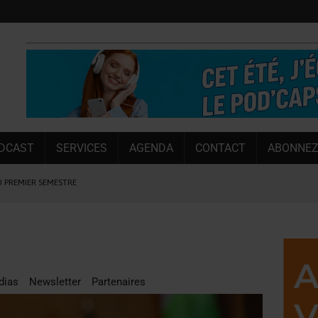
DCAST
SERVICES
AGENDA
CONTACT
ABONNEZ
UGMENTE SA CAPACITÉ DE 50 %
E L’ÉTÉ
NT LE MARCHÉ [ÉTUDE]
NY MARTIN
, PIONNIÈRE EN ILLE-ET-VILAINE
dias
Newsletter
Partenaires
SUIVIE PAR LES NO/LOW [ÉTUDE]