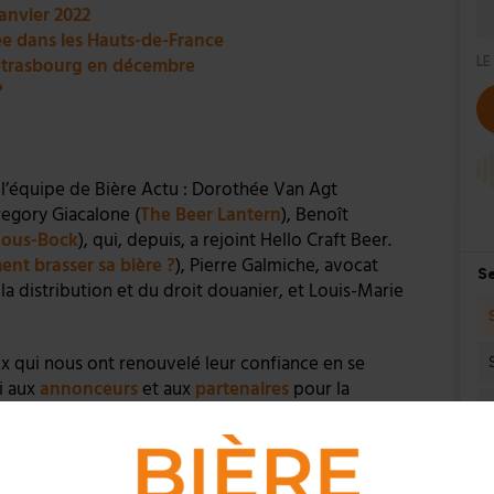
janvier 2022
ée dans les Hauts-de-France
à Strasbourg en décembre
?
 l’équipe de Bière Actu : Dorothée Van Agt
regory Giacalone (
The Beer Lantern
), Benoît
Sous-Bock
), qui, depuis, a rejoint Hello Craft Beer.
nt brasser sa bière ?
), Pierre Galmiche, avocat
la distribution et du droit douanier, et Louis-Marie
x qui nous ont renouvelé leur confiance en se
i aux
annonceurs
et aux
partenaires
pour la
 la rentrée, dans les salons et festivals.
Instagram
et
LinkedIn
et aux abonnés de
La
n octobre dernier. Si ce n’est déjà fait, pensez à