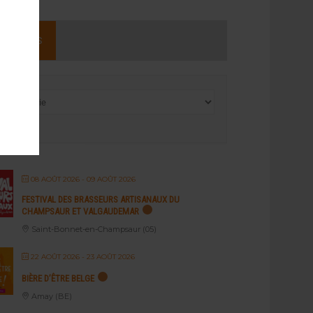
NEMENTS
08 AOÛT 2026
- 09 AOÛT 2026
FESTIVAL DES BRASSEURS ARTISANAUX DU
CHAMPSAUR ET VALGAUDEMAR
Saint-Bonnet-en-Champsaur (05)
22 AOÛT 2026
- 23 AOÛT 2026
BIÈRE D’ÊTRE BELGE
Amay (BE)