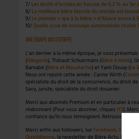
7/
Les droits d’accises en hausse de 0,2 % au 1er 
8/
La meilleure bière blonde du monde est brass
9/
Le premier « spa à la bière » d’Alsace ouvre 
10/
Quelle cuve de brassage automatisée choisir 
Une équipe qui s’étoffe
L’an dernier à la même époque, je vous présentais
(
Allegoria
), Thibault Schuermans (
Bière à table
), G
Barnabé (
Bière et Moustache
) et Yann Douay (
Le 
Nous ont rejoint cette année : Carine Wirth (
Comme
spécialiste du droit de la concurrence, du droit de 
Savy, juriste, spécialiste du droit douanier.
Merci aux abonnés Premium et en particulier à ceu
réabonnant (Pour vous abonner, cliquez
ICI
). Merc
confiance qu’ils nous témoignent. Retrouvons-nous à
Merci enfin aux followers, sur
Facebook
,
Twitter
,
Quotidienne
, la newsletter de Bière Actu, lancée e