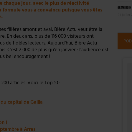
e chaque jour, avec le plus de réactivité
Grimbergen C
 La formule vous a convaincu puisque vous êtes
21 juillet
s.
es filières amont et aval, Bière Actu veut être la
re. En deux ans, plus de 116 000 visiteurs ont
POD
us de fidèles lecteurs. Aujourd’hui, Bière Actu
s. C’est 2 000 de plus qu’en janvier : l’audience est
lus bel encouragement !
200 articles. Voici le Top 10 :
u capital de Gallia
on !
septembre à Arras