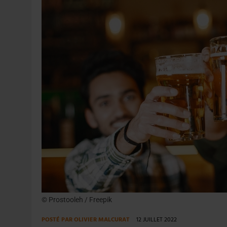
6 AOÛT 2026
|
SAVERNE : LA FÊTE DE LA BIÈRE SOUFFLE SA 15E B
5 AOÛT 2026
|
HEINEKEN A SUPPRIMÉ 3 000 POSTES AU PREMIER
© Prostooleh / Freepik
POSTÉ PAR
OLIVIER MALCURAT
12 JUILLET 2022