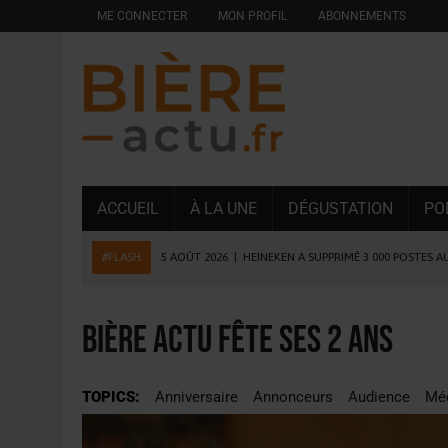
ME CONNECTER
MON PROFIL
ABONNEMENTS
ACCUEIL
À LA UNE
DÉGUSTATION
PO
#FLASH
5 AOÛT 2026
|
ISÈRE : LA BRASSERIE DU DAUPHINÉ A
4 AOÛT 2026
|
DESPERADOS AVENIDA : 3 INNOVATIONS LATINES D
4 AOÛT 2026
|
LA GÉNÉRATION Z ET LA MODÉRATION RÉINVENTE
Bière Actu fête ses 2 ans
3 AOÛT 2026
|
CONSOMMATION : LA VISION DU GROUPE ANTHO
31 JUILLET 2026
|
PODCAST – BRASSERIE SAINTE COLOMBE, 30 ANS
TOPICS:
Anniversaire
Annonceurs
Audience
Mé
31 JUILLET 2026
|
JUIN EN CHR : LA BIÈRE RESTE EN TÊTE, POUR