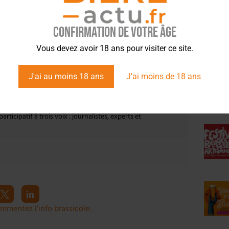
 vous recevrez par mail la synthèse des infos du
Confirmation de votre âge
ÉVÉ
 à chacun.
■
Vous devez avoir 18 ans pour visiter ce site.
J'ai au moins 18 ans
J'ai moins de 18 ans
vier Malcurat entre dans l’univers de la bière en 2018 avec
la bière et les brasseurs
. En juillet 2020, il lance
Bière Actu
,
rticipatif à trois voix : journalistes, experts et
mmentez l’info brassicole.