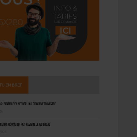
CTU EN BREF
 : bénéfice en net repli au deuxième trimestre
26
ère bio niçoise qui fait revivre le jeu local
 2026