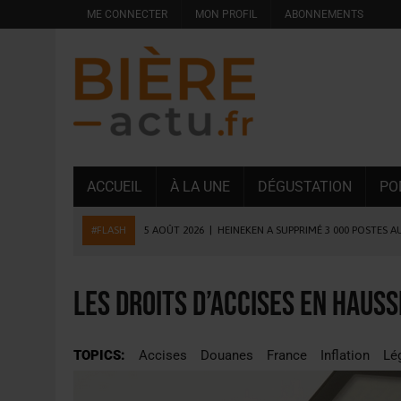
ME CONNECTER
MON PROFIL
ABONNEMENTS
ACCUEIL
À LA UNE
DÉGUSTATION
PO
#FLASH
5 AOÛT 2026
|
HEINEKEN A SUPPRIMÉ 3 000 POSTES A
5 AOÛT 2026
|
ISÈRE : LA BRASSERIE DU DAUPHINÉ AUGMENTE SA
4 AOÛT 2026
|
DESPERADOS AVENIDA : 3 INNOVATIONS LATINES D
Les droits d’accises en hauss
4 AOÛT 2026
|
LA GÉNÉRATION Z ET LA MODÉRATION RÉINVENTE
3 AOÛT 2026
|
CONSOMMATION : LA VISION DU GROUPE ANTHO
TOPICS:
Accises
Douanes
France
Inflation
Lé
31 JUILLET 2026
|
PODCAST – BRASSERIE SAINTE COLOMBE, 30 ANS