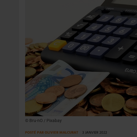
31 JUILLET 2026
|
JUIN EN CHR : LA BIÈRE RESTE EN TÊTE, POUR
6 AOÛT 2026
|
SAVERNE : LA FÊTE DE LA BIÈRE SOUFFLE SA 15E B
© Bru-nO / Pixabay
POSTÉ PAR
OLIVIER MALCURAT
3 JANVIER 2022