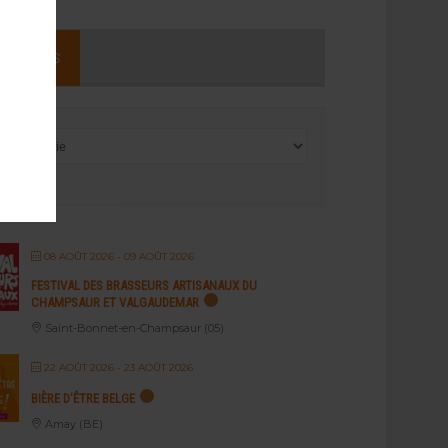
NEMENTS
08 AOÛT 2026
- 09 AOÛT 2026
FESTIVAL DES BRASSEURS ARTISANAUX DU
CHAMPSAUR ET VALGAUDEMAR
Saint-Bonnet-en-Champsaur (05)
22 AOÛT 2026
- 23 AOÛT 2026
BIÈRE D’ÊTRE BELGE
Amay (BE)