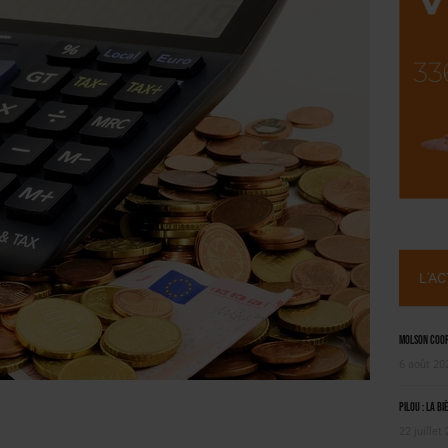
SUIVIE PAR LES NO/LOW [ÉTUDE]
OUGIE
L'A
Molson Coors
6 août 20
Pilou : la bi
22 juillet