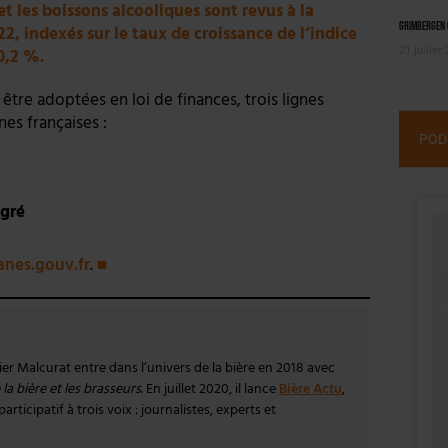
t les boissons alcooliques sont revus à la
Grimbergen C
22, indexés sur le taux de croissance de l‘indice
21 juillet
0,2 %.
être adoptées en loi de finances, trois lignes
nes françaises :
POD
egré
nes.gouv.fr
.
■
vier Malcurat entre dans l’univers de la bière en 2018 avec
la bière et les brasseurs
. En juillet 2020, il lance
Bière Actu
,
rticipatif à trois voix : journalistes, experts et