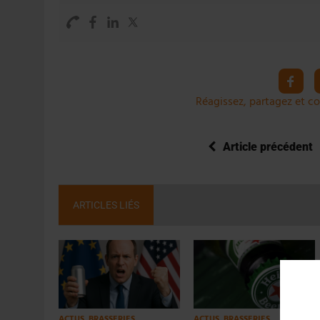
Réagissez, partagez et co
Article précédent
ARTICLES LIÉS
ACTUS
,
BRASSERIES
ACTUS
,
BRASSERIES