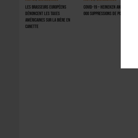
Les brasseurs européens
Covid-19 – Heineken annonce 8
dénoncent les taxes
000 suppressions de postes
américaines sur la bière en
canette