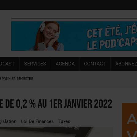
DCAST
SERVICES
AGENDA
CONTACT
ABONNEZ
U PREMIER SEMESTRE
 CAPACITÉ DE 50 %
E L’ÉTÉ
e de 0,2 % au 1er janvier 2022
NT LE MARCHÉ [ÉTUDE]
NY MARTIN
gislation
Loi De Finances
Taxes
, PIONNIÈRE EN ILLE-ET-VILAINE