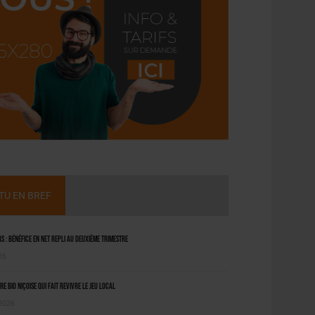
CTU EN BREF
 : bénéfice en net repli au deuxième trimestre
26
ère bio niçoise qui fait revivre le jeu local
 2026