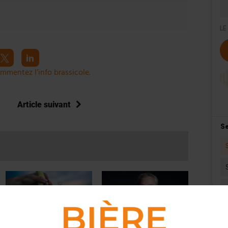
mmentez l’info brassicole.
Article suivant
ACTUS
,
ÉVÉNEMENTS
ACTU EN BREF