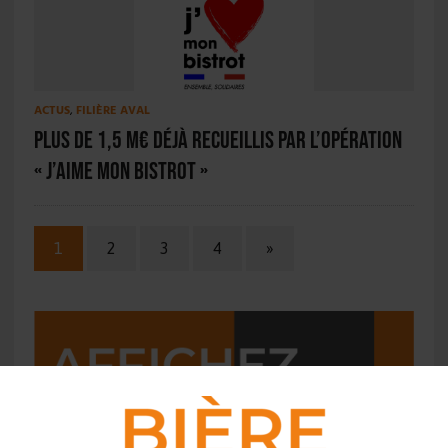
ACTUS
,
FILIÈRE AVAL
Plus de 1,5 M€ déjà recueillis par l’opération
« J’aime mon bistrot »
1
2
3
4
»