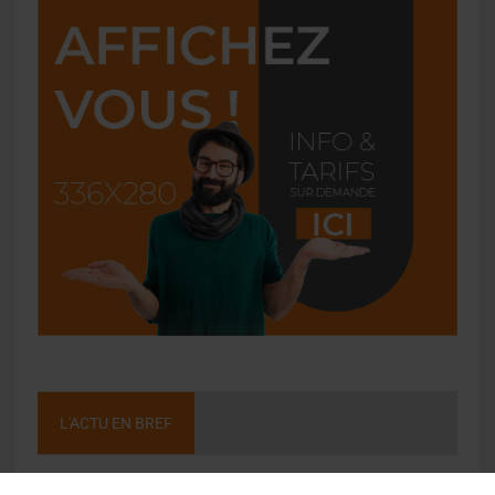
L'ACTU EN BREF
Pilou : la bière bio niçoise qui fait revivre le jeu local