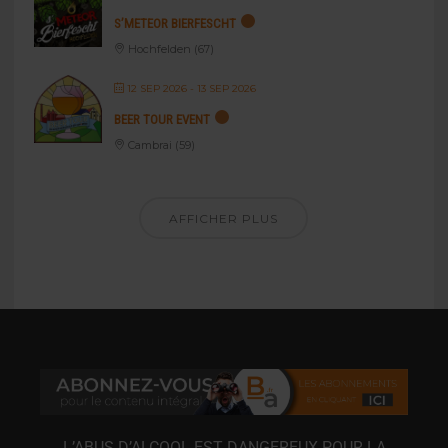
S’METEOR BIERFESCHT
Hochfelden (67)
12 SEP 2026
- 13 SEP 2026
BEER TOUR EVENT
Cambrai (59)
AFFICHER PLUS
L’ABUS D’ALCOOL EST DANGEREUX POUR LA