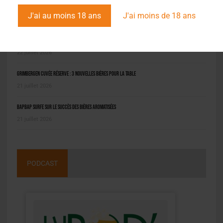
L'ACTU EN BREF
J'ai au moins 18 ans
J'ai moins de 18 ans
Pilou : la bière bio niçoise qui fait revivre le jeu local
22 juillet 2026
Grimbergen Cuvée Réserve : 3 nouvelles bières pour la table
21 juillet 2026
BAPBAP surfe sur le succès des bières aromatisées
21 juillet 2026
PODCAST