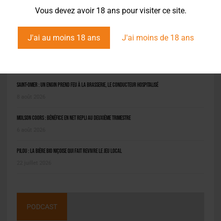
Vous devez avoir 18 ans pour visiter ce site.
J'ai au moins 18 ans
J'ai moins de 18 ans
L'ACTU EN BREF
Saint-Omer : un engin prend feu à la brasserie, le conducteur hospitalisé
8 août 2026
Molson Coors : bénéfice en net repli au deuxième trimestre
6 août 2026
Pilou : la bière bio niçoise qui fait revivre le jeu local
22 juillet 2026
PODCAST