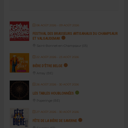
08 AOÛT 2026
- 09 AOÛT 2026
FESTIVAL DES BRASSEURS ARTISANAUX DU CHAMPSAUR
ET VALGAUDEMAR
Saint-Bonnet-en-Champsaur (05)
22 AOÛT 2026
- 23 AOÛT 2026
BIÈRE D’ÊTRE BELGE
Amay (BE)
26 AOÛT 2026
- 30 AOÛT 2026
LES TABLES HOUBLONNÉES
Poperinge (BE)
27 AOÛT 2026
- 30 AOÛT 2026
FÊTE DE LA BIÈRE DE SAVERNE