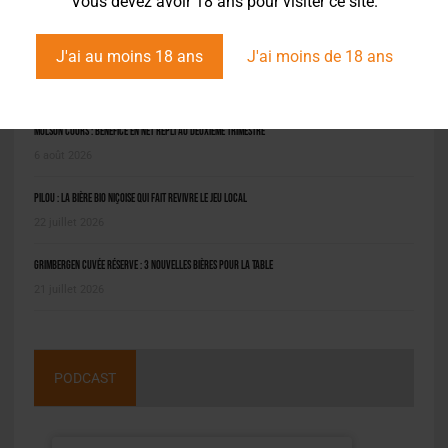
Vous devez avoir 18 ans pour visiter ce site.
J'ai au moins 18 ans
J'ai moins de 18 ans
L'ACTU EN BREF
Molson Coors : bénéfice en net repli au deuxième trimestre
6 août 2026
Pilou : la bière bio niçoise qui fait revivre le jeu local
22 juillet 2026
Grimbergen Cuvée Réserve : 3 nouvelles bières pour la table
21 juillet 2026
PODCAST