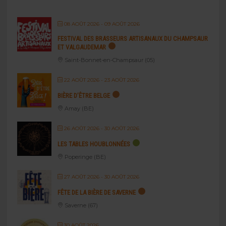
08 AOÛT 2026
- 09 AOÛT 2026
FESTIVAL DES BRASSEURS ARTISANAUX DU CHAMPSAUR
ET VALGAUDEMAR
Saint-Bonnet-en-Champsaur (05)
22 AOÛT 2026
- 23 AOÛT 2026
BIÈRE D’ÊTRE BELGE
Amay (BE)
26 AOÛT 2026
- 30 AOÛT 2026
LES TABLES HOUBLONNÉES
Poperinge (BE)
27 AOÛT 2026
- 30 AOÛT 2026
FÊTE DE LA BIÈRE DE SAVERNE
Saverne (67)
30 AOÛT 2026