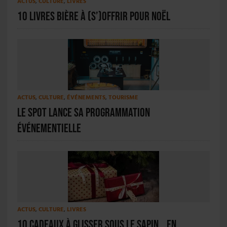
ACTUS
,
CULTURE
,
LIVRES
10 livres bière à (s’)offrir pour Noël
ACTUS
,
CULTURE
,
ÉVÉNEMENTS
,
TOURISME
Le Spot lance sa programmation
événementielle
ACTUS
,
CULTURE
,
LIVRES
10 cadeaux à glisser sous le sapin… en