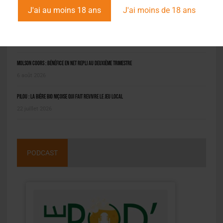
J'ai au moins 18 ans
J'ai moins de 18 ans
Saint-Omer : un engin prend feu à la brasserie, le conducteur hospitalisé
8 août 2026
Molson Coors : bénéfice en net repli au deuxième trimestre
6 août 2026
Pilou : la bière bio niçoise qui fait revivre le jeu local
22 juillet 2026
PODCAST