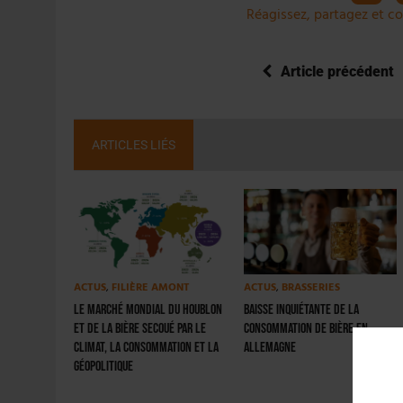
Réagissez, partagez et co
Article précédent
ARTICLES LIÉS
ACTUS
,
FILIÈRE AMONT
ACTUS
,
BRASSERIES
Le marché mondial du houblon
Baisse inquiétante de la
et de la bière secoué par le
consommation de bière en
climat, la consommation et la
Allemagne
géopolitique