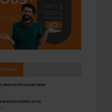
CTU EN BREF
 : bénéfice en net repli au deuxième trimestre
26
ère bio niçoise qui fait revivre le jeu local
 2026