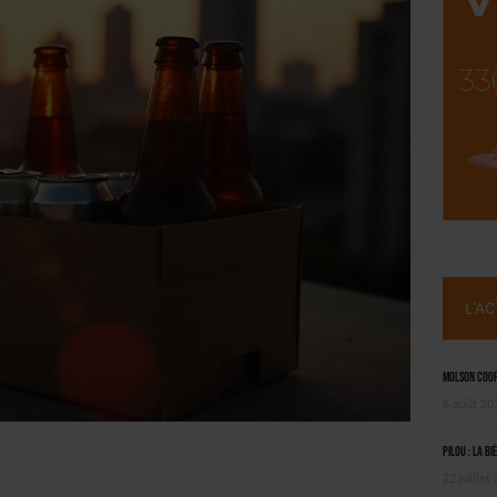
SUIVIE PAR LES NO/LOW [ÉTUDE]
OUGIE
L'A
Molson Coors
6 août 20
Pilou : la bi
22 juillet