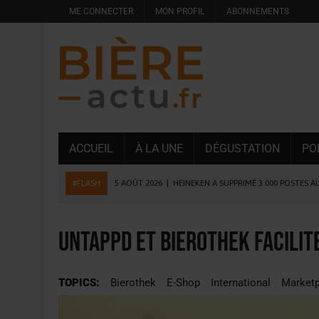
ME CONNECTER
MON PROFIL
ABONNEMENTS
ACCUEIL
À LA UNE
DÉGUSTATION
PO
#FLASH
5 AOÛT 2026
|
HEINEKEN A SUPPRIMÉ 3 000 POSTES A
5 AOÛT 2026
|
ISÈRE : LA BRASSERIE DU DAUPHINÉ AUGMENTE SA
4 AOÛT 2026
|
DESPERADOS AVENIDA : 3 INNOVATIONS LATINES D
Untappd et Bierothek facilit
4 AOÛT 2026
|
LA GÉNÉRATION Z ET LA MODÉRATION RÉINVENTE
3 AOÛT 2026
|
CONSOMMATION : LA VISION DU GROUPE ANTHO
TOPICS:
Bierothek
E-Shop
International
Marketp
31 JUILLET 2026
|
PODCAST – BRASSERIE SAINTE COLOMBE, 30 ANS