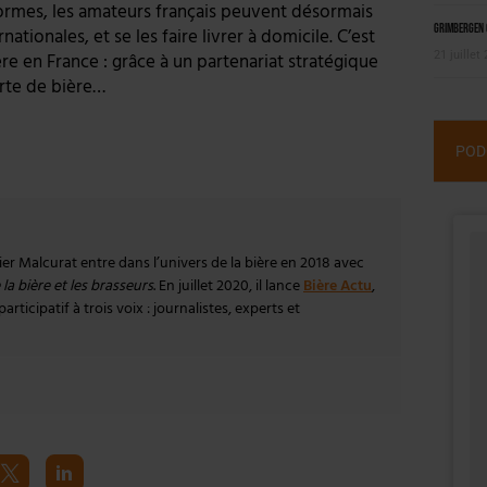
formes, les amateurs français peuvent désormais
Grimbergen C
tionales, et se les faire livrer à domicile. C’est
21 juillet
re en France : grâce à un partenariat stratégique
erte de bière…
POD
vier Malcurat entre dans l’univers de la bière en 2018 avec
la bière et les brasseurs
. En juillet 2020, il lance
Bière Actu
,
rticipatif à trois voix : journalistes, experts et