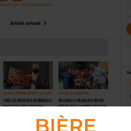
mmentez l’info brassicole.
Article suivant
ACTUS
,
ÉVÉNEMENTS
,
STYLES
ACTUS
,
CONCOURS
Tous les résultats du Brussels
Un David et un Goliath belges
Beer Challenge 2020 sont
médaillés à la World Beer Cup
désormais disponibles
2023 [PALMARÈS COMPLET]