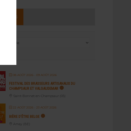
NEMENTS
08 AOÛT 2026
- 09 AOÛT 2026
FESTIVAL DES BRASSEURS ARTISANAUX DU
CHAMPSAUR ET VALGAUDEMAR
Saint-Bonnet-en-Champsaur (05)
22 AOÛT 2026
- 23 AOÛT 2026
BIÈRE D’ÊTRE BELGE
Amay (BE)