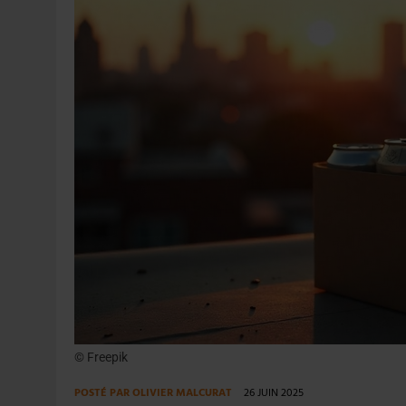
31 JUILLET 2026
|
JUIN EN CHR : LA BIÈRE RESTE EN TÊTE, POUR
6 AOÛT 2026
|
SAVERNE : LA FÊTE DE LA BIÈRE SOUFFLE SA 15E B
© Freepik
POSTÉ PAR
OLIVIER MALCURAT
26 JUIN 2025