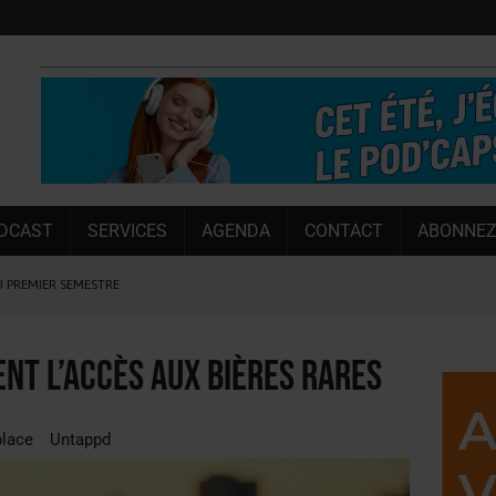
DCAST
SERVICES
AGENDA
CONTACT
ABONNEZ
U PREMIER SEMESTRE
 CAPACITÉ DE 50 %
E L’ÉTÉ
ent l’accès aux bières rares
NT LE MARCHÉ [ÉTUDE]
NY MARTIN
lace
Untappd
, PIONNIÈRE EN ILLE-ET-VILAINE