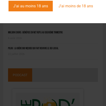
L'ACTU EN BREF
J'ai au moins 18 ans
J'ai moins de 18 ans
Saint-Omer : un engin prend feu à la brasserie, le conducteur hospitalisé
8 août 2026
Molson Coors : bénéfice en net repli au deuxième trimestre
6 août 2026
Pilou : la bière bio niçoise qui fait revivre le jeu local
22 juillet 2026
PODCAST