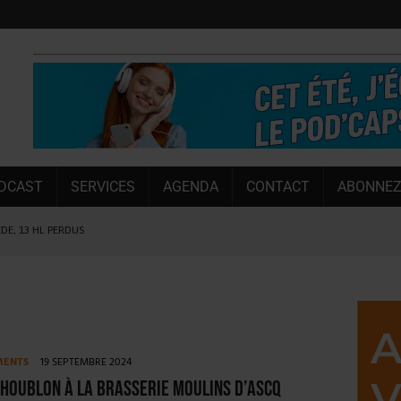
DCAST
SERVICES
AGENDA
CONTACT
ABONNEZ
ÈDE, 13 HL PERDUS
 LA CHIMAY BLEUE
OUGIE
 SEMESTRE
 CAPACITÉ DE 50 %
MENTS
19 SEPTEMBRE 2024
E L’ÉTÉ
 houblon à la Brasserie Moulins d’Ascq