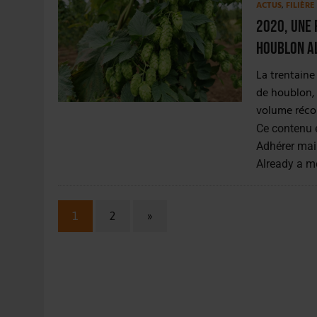
ACTUS
,
FILIÈR
2020, une 
houblon a
La trentaine
de houblon, 
volume récol
Ce contenu 
Adhérer mai
Already a 
1
2
»