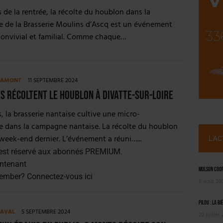
NT LE MARCHÉ [ÉTUDE]
de la rentrée, la récolte du houblon dans la
2025
e de la Brasserie Moulins d’Ascq est un événement
convivial et familial. Comme chaque…
E AMONT
11 SEPTEMBRE 2024
s récoltent le houblon à Divatte-sur-Loire
, la brasserie nantaise cultive une micro-
e dans la campagne nantaise. La récolte du houblon
e week-end dernier. L’événement a réuni…...
L'A
est réservé aux abonnés PREMIUM.
ntenant
Molson Coors
member?
Connectez-vous ici
6 août 20
Pilou : la bi
 AVAL
5 SEPTEMBRE 2024
22 juillet