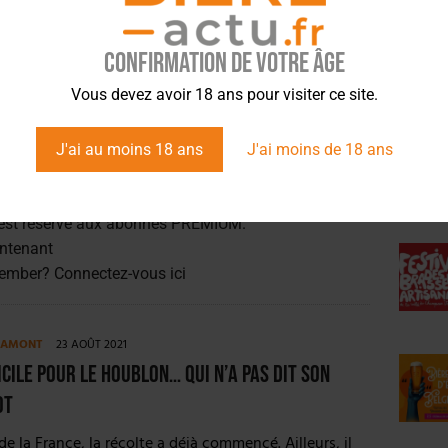
member?
Connectez-vous ici
Confirmation de votre âge
ÉVÉ
E AMONT
23 AOÛT 2022
Vous devez avoir 18 ans pour visiter ce site.
sse met la pression sur le houblon
nnée 2021 exceptionnelle, tant en rendement qu’en
J'ai au moins 18 ans
J'ai moins de 18 ans
écolte 2022 s’annonce beaucoup plus incertaine. Dans
France, la cueillette…...
est réservé aux abonnés PREMIUM.
ntenant
member?
Connectez-vous ici
E AMONT
23 AOÛT 2021
icile pour le houblon… qui n’a pas dit son
ot
de la France, la récolte a déjà commencé. Ailleurs, il