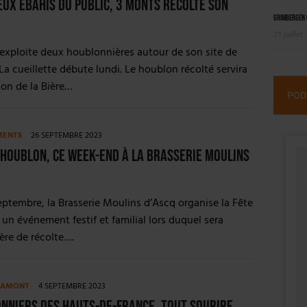
eux ébahis du public, 3 Monts récolte son
Grimbergen C
21 juillet
 exploite deux houblonnières autour de son site de
La cueillette débute lundi. Le houblon récolté servira
ion de la Bière…
POD
MENTS
26 SEPTEMBRE 2023
 Houblon, ce week-end à la Brasserie Moulins
ptembre, la Brasserie Moulins d’Ascq organise la Fête
un événement festif et familial lors duquel sera
ière de récolte….
E AMONT
4 SEPTEMBRE 2023
nniers des Hauts-de-France, tout sourire