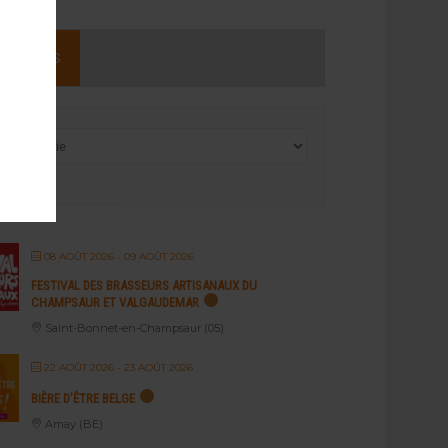
NEMENTS
08 AOÛT 2026
- 09 AOÛT 2026
FESTIVAL DES BRASSEURS ARTISANAUX DU
CHAMPSAUR ET VALGAUDEMAR
Saint-Bonnet-en-Champsaur (05)
22 AOÛT 2026
- 23 AOÛT 2026
BIÈRE D’ÊTRE BELGE
Amay (BE)