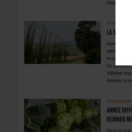
Already a 
ACTUS
,
FILIÈR
La séchere
Après une a
alphas, la r
le sud de la 
Ce contenu 
Adhérer mai
Already a 
ACTUS
,
FILIÈR
Année diff
dernier m
Dans le sud 