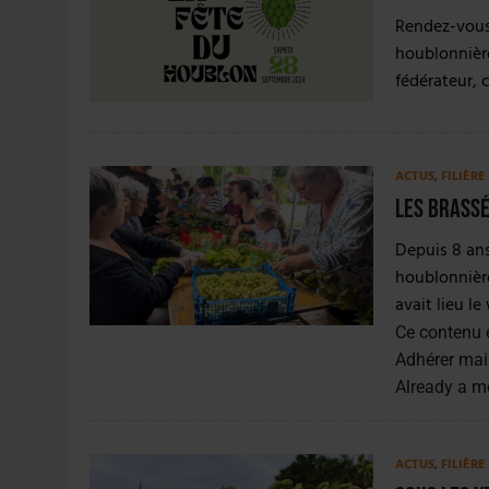
4 AOÛT 2026
|
LA GÉNÉRATION Z ET LA MODÉRATION RÉINVENTE
Rendez-vous 
7 AOÛT 2026
|
LES EXPORTATIONS DE L’UE CHUTENT DE 11 % EN 
houblonnièr
fédérateur, 
ACTUS
,
FILIÈR
Les Brassé
Depuis 8 ans
houblonnièr
avait lieu l
Ce contenu 
Adhérer mai
Already a 
ACTUS
,
FILIÈRE