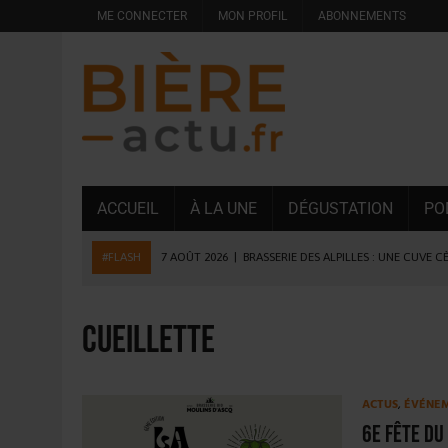
ME CONNECTER
MON PROFIL
ABONNEMENTS
ACCUEIL
À LA UNE
DÉGUSTATION
PO
#FLASH
7 AOÛT 2026
|
BRASSERIE DES ALPILLES : UNE CUVE C
7 AOÛT 2026
|
LA GRANDE RÉSERVE 2026 CÉLÈBRE LES 70 ANS DE
6 AOÛT 2026
|
SAVERNE : LA FÊTE DE LA BIÈRE SOUFFLE SA 15E B
cueillette
5 AOÛT 2026
|
HEINEKEN A SUPPRIMÉ 3 000 POSTES AU PREMIER
5 AOÛT 2026
|
ISÈRE : LA BRASSERIE DU DAUPHINÉ AUGMENTE SA
ACTUS
,
ÉVÉNE
4 AOÛT 2026
|
DESPERADOS AVENIDA : 3 INNOVATIONS LATINES D
6e Fête du