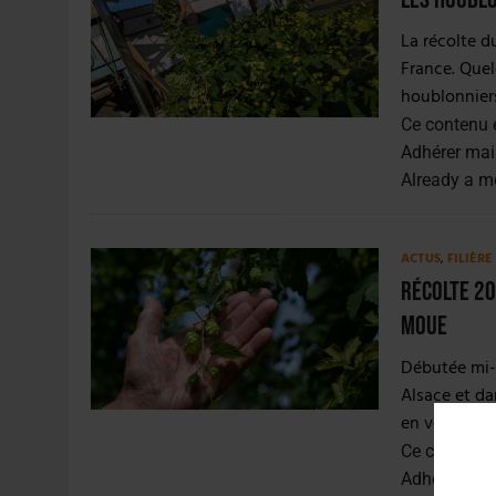
La récolte d
France. Quel
houblonniers
Ce contenu 
Adhérer mai
Already a 
ACTUS
,
FILIÈR
Récolte 20
moue
Débutée mi-
Alsace et da
en volumes q
Ce contenu 
Adhérer mai