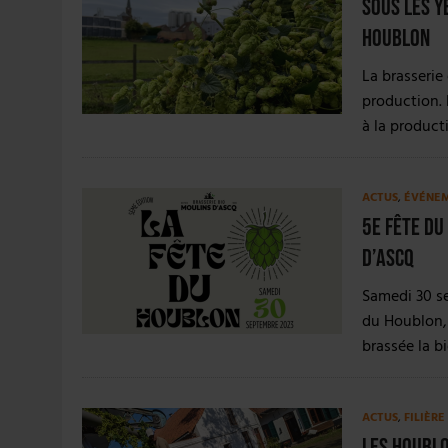
Sous les y
houblon
La brasserie
production. 
à la product
ACTUS
,
ÉVÉNE
5e Fête du
d’Ascq
Samedi 30 se
du Houblon, 
brassée la b
ACTUS
,
FILIÈR
Les houblo