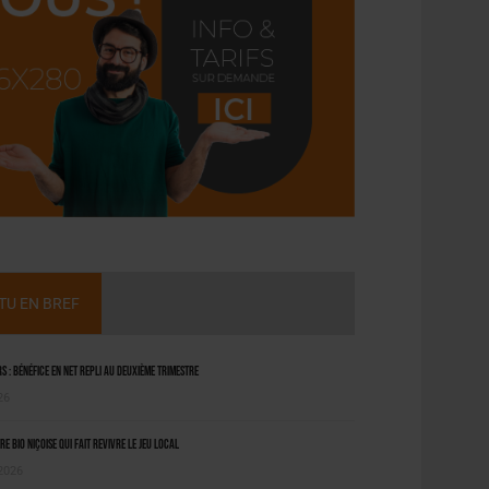
CTU EN BREF
 : bénéfice en net repli au deuxième trimestre
26
ère bio niçoise qui fait revivre le jeu local
 2026