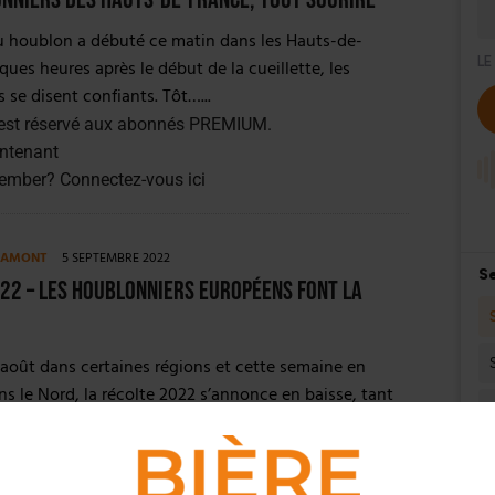
u houblon a débuté ce matin dans les Hauts-de-
ques heures après le début de la cueillette, les
 se disent confiants. Tôt…...
est réservé aux abonnés PREMIUM.
ntenant
member?
Connectez-vous ici
E AMONT
5 SEPTEMBRE 2022
22 – Les houblonniers européens font la
août dans certaines régions et cette semaine en
ns le Nord, la récolte 2022 s’annonce en baisse, tant
u’en qualité…....
est réservé aux abonnés PREMIUM.
ntenant