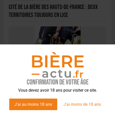
Cité de la Bière des Hauts-de-France : deux
territoires toujours en lice
ACTUS
,
ÉVÉNEMENTS
Tandem fait son tour : la brasserie nordiste
sur la route du Tour 2025
Confirmation de votre âge
Vous devez avoir 18 ans pour visiter ce site.
J'ai au moins 18 ans
J'ai moins de 18 ans