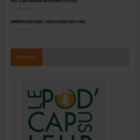
Pilou : la bière bio niçoise qui fait revivre le jeu local
22 juillet 2026
Grimbergen Cuvée Réserve : 3 nouvelles bières pour la table
21 juillet 2026
PODCAST