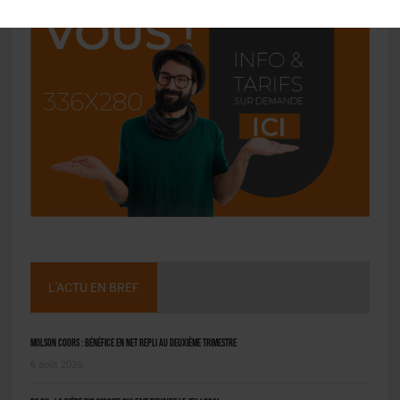
L'ACTU EN BREF
Molson Coors : bénéfice en net repli au deuxième trimestre
6 août 2026