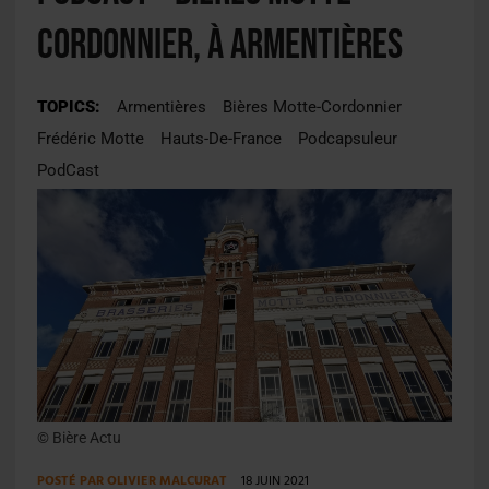
Cordonnier, à Armentières
TOPICS:
Armentières
Bières Motte-Cordonnier
Frédéric Motte
Hauts-De-France
Podcapsuleur
PodCast
© Bière Actu
POSTÉ PAR
OLIVIER MALCURAT
18 JUIN 2021