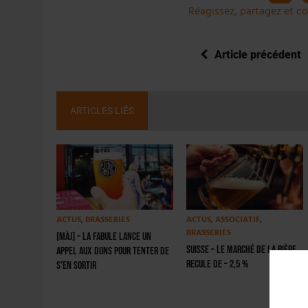
Réagissez, partagez et co
Article précédent
ARTICLES LIÉS
ACTUS
,
BRASSERIES
ACTUS
,
ASSOCIATIF
,
BRASSERIES
[MàJ] – La Fabule lance un
SUISSE – Le marché de la bière
appel aux dons pour tenter de
recule de – 2,5 %
s’en sortir