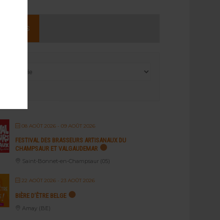
NEMENTS
08 AOÛT 2026
- 09 AOÛT 2026
FESTIVAL DES BRASSEURS ARTISANAUX DU
CHAMPSAUR ET VALGAUDEMAR
Saint-Bonnet-en-Champsaur (05)
22 AOÛT 2026
- 23 AOÛT 2026
BIÈRE D’ÊTRE BELGE
Amay (BE)