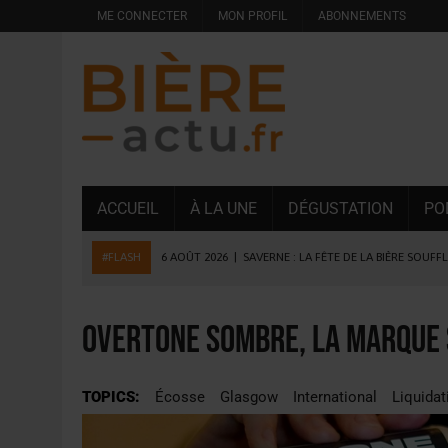
ME CONNECTER
MON PROFIL
ABONNEMENTS
ACCUEIL
À LA UNE
DÉGUSTATION
PO
#FLASH
6 AOÛT 2026
|
SAVERNE : LA FÊTE DE LA BIÈRE SOUFF
5 AOÛT 2026
|
HEINEKEN A SUPPRIMÉ 3 000 POSTES AU PREMIER
5 AOÛT 2026
|
ISÈRE : LA BRASSERIE DU DAUPHINÉ AUGMENTE SA
Overtone sombre, la marque 
4 AOÛT 2026
|
DESPERADOS AVENIDA : 3 INNOVATIONS LATINES D
4 AOÛT 2026
|
LA GÉNÉRATION Z ET LA MODÉRATION RÉINVENTE
TOPICS:
Écosse
Glasgow
International
Liquidat
3 AOÛT 2026
|
CONSOMMATION : LA VISION DU GROUPE ANTHO