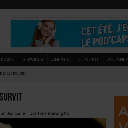
DCAST
SERVICES
AGENDA
CONTACT
ABONNEZ
LE SA 15E BOUGIE
 SEMESTRE
 CAPACITÉ DE 50 %
survit
E L’ÉTÉ
NT LE MARCHÉ [ÉTUDE]
ion Judiciaire
Overtone Brewing Co
NY MARTIN