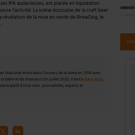
ses IPA audacieuses, est placée en liquidation
Grimbergen C
ivre l’activité. La scène écossaise de la craft beer
21 juillet
la révélation de la mise en vente de BrewDog, le
e…
POD
vier Malcurat entre dans l’univers de la bière en 2018 avec
la bière et les brasseurs
. En juillet 2020, il lance
Bière Actu
,
rticipatif à trois voix : journalistes, experts et