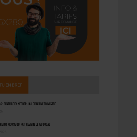
CTU EN BREF
 : bénéfice en net repli au deuxième trimestre
26
ère bio niçoise qui fait revivre le jeu local
 2026