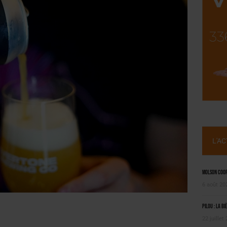
, PIONNIÈRE EN ILLE-ET-VILAINE
 LA CHIMAY BLEUE
L'A
Molson Coors
6 août 20
Pilou : la bi
22 juillet