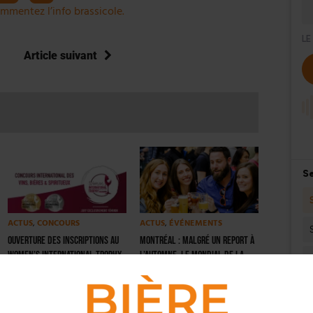
mmentez l’info brassicole.
Article suivant
ACTUS
,
CONCOURS
ACTUS
,
ÉVÉNEMENTS
Ouverture des inscriptions au
Montréal : Malgré un report à
Women’s International Trophy
l’automne, le Mondial de la
bière aura bien lieu cette
semaine