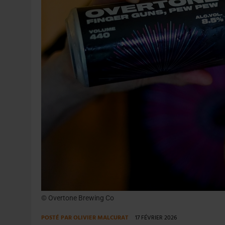
31 JUILLET 2026
|
PODCAST – BRASSERIE SAINTE COLOMBE, 30 ANS
7 AOÛT 2026
|
LA GRANDE RÉSERVE 2026 CÉLÈBRE LES 70 ANS DE
© Overtone Brewing Co
POSTÉ PAR
OLIVIER MALCURAT
17 FÉVRIER 2026