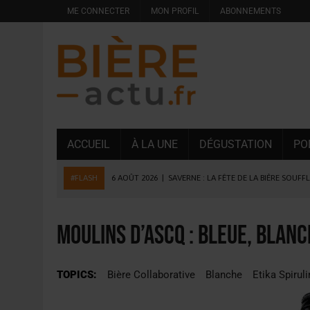
ME CONNECTER
MON PROFIL
ABONNEMENTS
ACCUEIL
À LA UNE
DÉGUSTATION
PO
#FLASH
6 AOÛT 2026
|
SAVERNE : LA FÊTE DE LA BIÈRE SOUFF
5 AOÛT 2026
|
HEINEKEN A SUPPRIMÉ 3 000 POSTES AU PREMIER
5 AOÛT 2026
|
ISÈRE : LA BRASSERIE DU DAUPHINÉ AUGMENTE SA
Moulins d’Ascq : Bleue, Blanc
4 AOÛT 2026
|
DESPERADOS AVENIDA : 3 INNOVATIONS LATINES D
4 AOÛT 2026
|
LA GÉNÉRATION Z ET LA MODÉRATION RÉINVENTE
TOPICS:
Bière Collaborative
Blanche
Etika Spirul
3 AOÛT 2026
|
CONSOMMATION : LA VISION DU GROUPE ANTHO