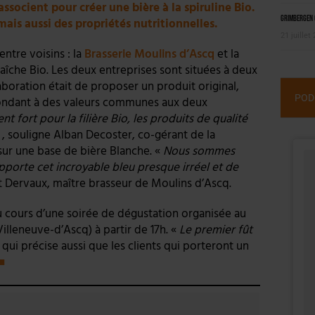
associent pour créer une bière à la spiruline Bio.
Grimbergen C
mais aussi des propriétés nutritionnelles.
21 juillet
entre voisins : la
Brasserie Moulins d’Ascq
et la
fraîche Bio. Les deux entreprises sont situées à deux
laboration était de proposer un produit original,
POD
répondant à des valeurs communes aux deux
ort pour la filière Bio, les produits de qualité
 , souligne Alban Decoster, co-gérant de la
sur une base de bière Blanche. «
Nous sommes
 apporte cet incroyable bleu presque irréel et de
t Dervaux, maître brasseur de Moulins d’Ascq.
au cours d’une soirée de dégustation organisée au
Villeneuve-d’Ascq) à partir de 17h. «
Le premier fût
e qui précise aussi que les clients qui porteront un
■