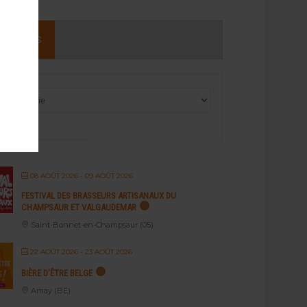
NEMENTS
08 AOÛT 2026
- 09 AOÛT 2026
FESTIVAL DES BRASSEURS ARTISANAUX DU
CHAMPSAUR ET VALGAUDEMAR
Saint-Bonnet-en-Champsaur (05)
22 AOÛT 2026
- 23 AOÛT 2026
BIÈRE D’ÊTRE BELGE
Amay (BE)