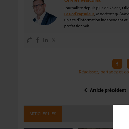
Olivier Malcurat
Journaliste depuis plus de 25 ans, Oli
Le Pod’capsuleur
,
le podcast qui aime 
un site d’information indépendant et pa
professionnels.
Réagissez, partagez et co
Article précédent
ARTICLES LIÉS