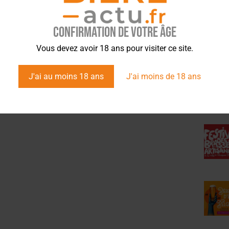
Confirmation de votre âge
ÉVÉ
Vous devez avoir 18 ans pour visiter ce site.
ACTU EN BREF
,
ÉVÉNEMENTS
ACTUS
,
ÉVÉNEMENTS
Fêtez Pâques avec une grande
Le BAL attire deux fois plus de
J'ai au moins 18 ans
J'ai moins de 18 ans
chasse… à la bière !
visiteurs qu’en 2019 !