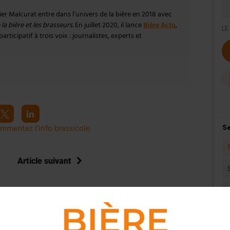
vier Malcurat entre dans l’univers de la bière en 2018 avec
la bière et les brasseurs
. En juillet 2020, il lance
Bière Actu
,
rticipatif à trois voix : journalistes, experts et
mmentez l’info brassicole.
Article suivant