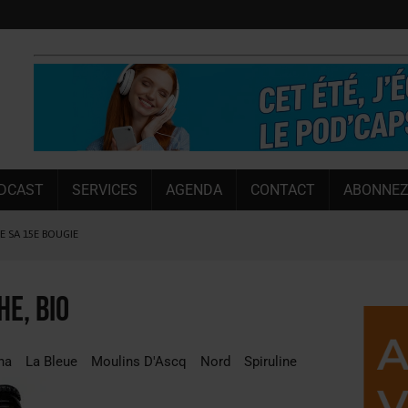
DCAST
SERVICES
AGENDA
CONTACT
ABONNEZ
LE SA 15E BOUGIE
 SEMESTRE
 CAPACITÉ DE 50 %
he, Bio
E L’ÉTÉ
NT LE MARCHÉ [ÉTUDE]
ina
La Bleue
Moulins D'Ascq
Nord
Spiruline
NY MARTIN