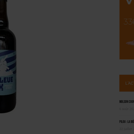
, PIONNIÈRE EN ILLE-ET-VILAINE
 LA CHIMAY BLEUE
L'A
Molson Coors
6 août 20
Pilou : la bi
22 juillet