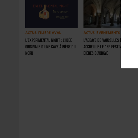
ACTUS
,
FILIÈRE AVAL
ACTUS
,
ÉVÉNEMENTS
L’Experimental Night : l’idée
L’abbaye de Vaucelles (Nord)
originale d’une cave à bière du
accueille le 1er Festival des
Nord
Bières d’Abbaye