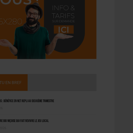
CTU EN BREF
 : bénéfice en net repli au deuxième trimestre
26
ère bio niçoise qui fait revivre le jeu local
 2026