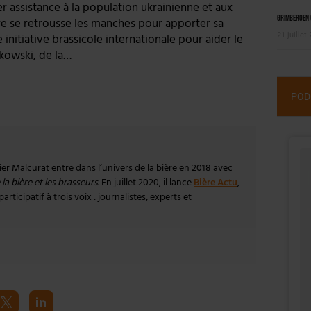
r assistance à la population ukrainienne et aux
Grimbergen C
ère se retrousse les manches pour apporter sa
21 juillet
initiative brassicole internationale pour aider le
ikowski, de la…
POD
vier Malcurat entre dans l’univers de la bière en 2018 avec
la bière et les brasseurs
. En juillet 2020, il lance
Bière Actu
,
rticipatif à trois voix : journalistes, experts et