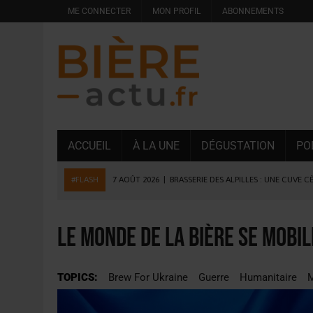
ME CONNECTER
MON PROFIL
ABONNEMENTS
ACCUEIL
À LA UNE
DÉGUSTATION
PO
#FLASH
7 AOÛT 2026
|
BRASSERIE DES ALPILLES : UNE CUVE C
7 AOÛT 2026
|
LA GRANDE RÉSERVE 2026 CÉLÈBRE LES 70 ANS DE
6 AOÛT 2026
|
SAVERNE : LA FÊTE DE LA BIÈRE SOUFFLE SA 15E B
Le monde de la bière se mobil
5 AOÛT 2026
|
HEINEKEN A SUPPRIMÉ 3 000 POSTES AU PREMIER
5 AOÛT 2026
|
ISÈRE : LA BRASSERIE DU DAUPHINÉ AUGMENTE SA
TOPICS:
Brew For Ukraine
Guerre
Humanitaire
M
4 AOÛT 2026
|
DESPERADOS AVENIDA : 3 INNOVATIONS LATINES D