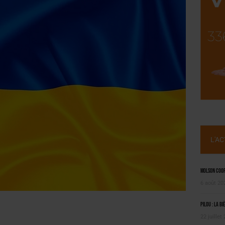
NT LE MARCHÉ [ÉTUDE]
2025
L'A
Molson Coors
6 août 20
Pilou : la bi
22 juillet