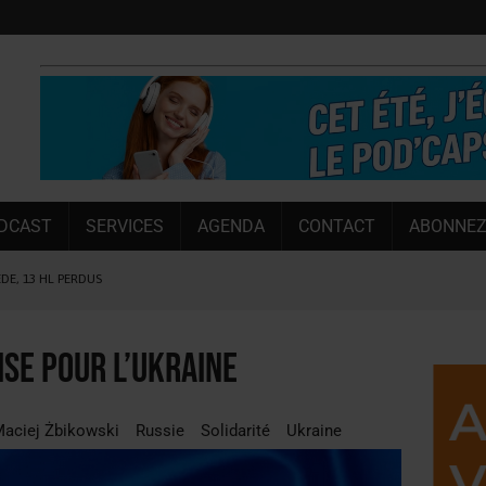
DCAST
SERVICES
AGENDA
CONTACT
ABONNEZ
ÈDE, 13 HL PERDUS
 LA CHIMAY BLEUE
OUGIE
ise pour l’Ukraine
 SEMESTRE
 CAPACITÉ DE 50 %
aciej Żbikowski
Russie
Solidarité
Ukraine
E L’ÉTÉ