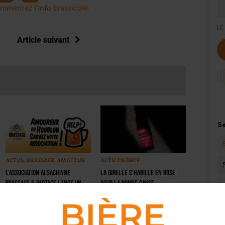
mmentez l’info brassicole.
Article suivant
ACTUS
,
BRASSAGE AMATEUR
ACTU EN BREF
L’association alsacienne
La Girelle s’habille en rose
Brassage & Partage lance un
pour la bonne cause
appel pour survivre