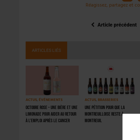
Réagissez, partagez et co
Article précédent
ARTICLES LIÉS
ACTUS
,
ÉVÉNEMENTS
ACTUS
,
BRASSERIES
Octobre rose – Une bière et une
Une pétition pour que la
limonade pour aider au retour
Montreuilloise reste à
à l’emploi après le cancer
Montreuil