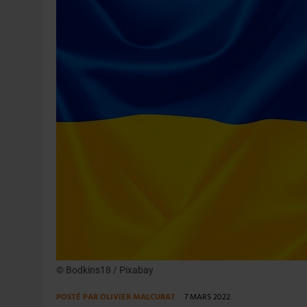
4 AOÛT 2026
|
LA GÉNÉRATION Z ET LA MODÉRATION RÉINVENTE
7 AOÛT 2026
|
LES EXPORTATIONS DE L’UE CHUTENT DE 11 % EN 
© Bodkins18 / Pixabay
POSTÉ PAR
OLIVIER MALCURAT
7 MARS 2022