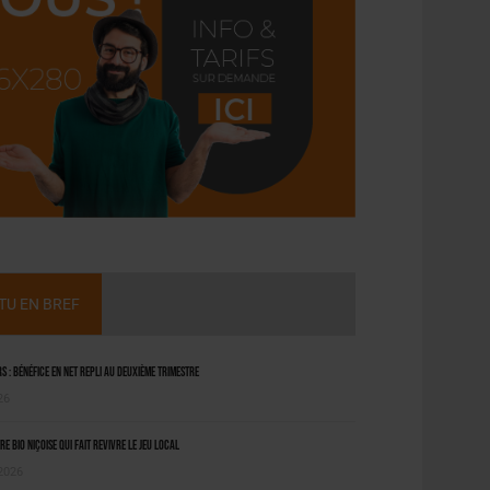
CTU EN BREF
 : bénéfice en net repli au deuxième trimestre
26
ère bio niçoise qui fait revivre le jeu local
 2026