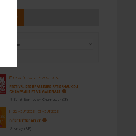
NEMENTS
08 AOÛT 2026
- 09 AOÛT 2026
FESTIVAL DES BRASSEURS ARTISANAUX DU
CHAMPSAUR ET VALGAUDEMAR
Saint-Bonnet-en-Champsaur (05)
22 AOÛT 2026
- 23 AOÛT 2026
BIÈRE D’ÊTRE BELGE
Amay (BE)