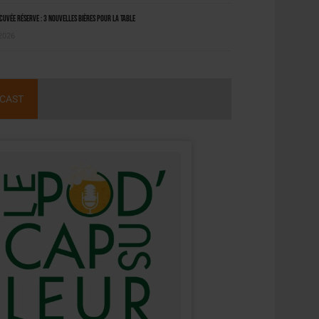
uvée Réserve : 3 nouvelles bières pour la table
 2026
CAST