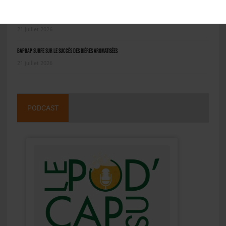
Grimbergen Cuvée Réserve : 3 nouvelles bières pour la table
21 juillet 2026
BAPBAP surfe sur le succès des bières aromatisées
21 juillet 2026
PODCAST