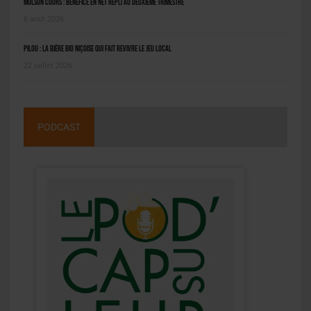
Molson Coors : bénéfice en net repli au deuxième trimestre
6 août 2026
Pilou : la bière bio niçoise qui fait revivre le jeu local
22 juillet 2026
PODCAST