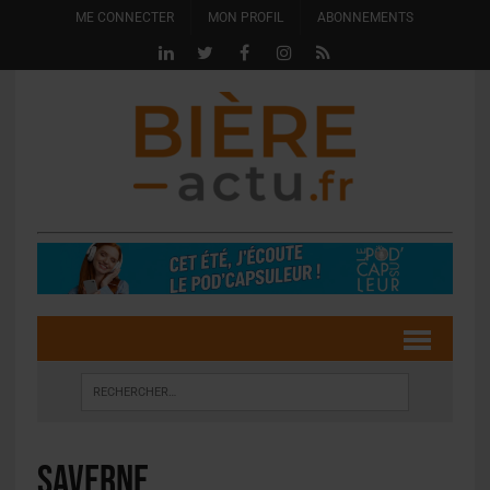
ME CONNECTER
MON PROFIL
ABONNEMENTS
saverne