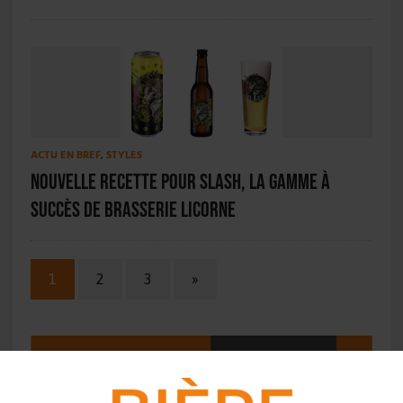
ACTU EN BREF
,
STYLES
Nouvelle recette pour Slash, la gamme à
succès de Brasserie Licorne
1
2
3
»