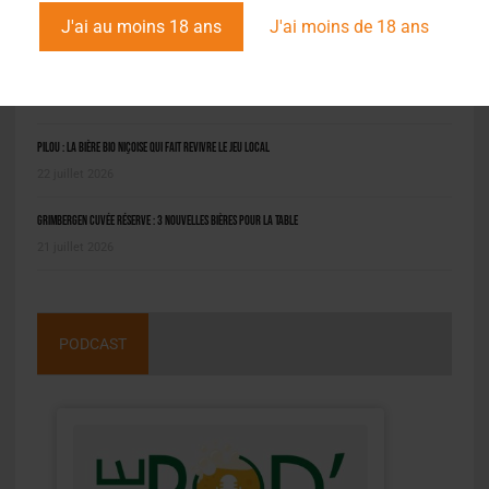
L'ACTU EN BREF
J'ai au moins 18 ans
J'ai moins de 18 ans
Molson Coors : bénéfice en net repli au deuxième trimestre
6 août 2026
Pilou : la bière bio niçoise qui fait revivre le jeu local
22 juillet 2026
Grimbergen Cuvée Réserve : 3 nouvelles bières pour la table
21 juillet 2026
PODCAST