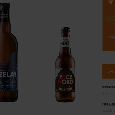
, PIONNIÈRE EN ILLE-ET-VILAINE
 LA CHIMAY BLEUE
L'A
Molson Coors
6 août 20
Pilou : la bi
22 juillet