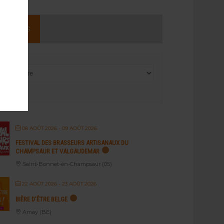
NEMENTS
08 AOÛT 2026
- 09 AOÛT 2026
FESTIVAL DES BRASSEURS ARTISANAUX DU
CHAMPSAUR ET VALGAUDEMAR
Saint-Bonnet-en-Champsaur (05)
22 AOÛT 2026
- 23 AOÛT 2026
BIÈRE D’ÊTRE BELGE
Amay (BE)