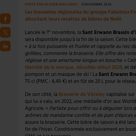
POSTÉ PAR
OLIVIER MALCURAT
8 NOVEMBRE 2024
Les brasseries régionales du groupe Fabulous Fr
dévoilant leurs recettes de bières de Noël.
Lancée le 1
novembre, la
Sant Erwann Brassin d’
er
sera disponible jusqu’à la fin de la saison. Cette 
«
à la fois puissante et fruitée et rappelle au nez 
grillées, commente la brasserie. Elle offre des not
réglisse et une amertume longue en bouche
. » Ce
identité de la marque, dévoilée début 2024
, et d
pompon et un masque de ski ! La
Sant Erwann Bra
75 cl (PMC : 4,49 €) et en fût de 20 L pour le résea
De son côté, la
Brasserie de Vézelay
capitalise sur
qui lui a valu, en 2022, une médaille d’or aux Wor
Agricole. «
Parfaite pour offrir ou à déguster lors 
arômes de mandarine confite et de pain d’épices es
assure la brasserie. Cette bière de saison a été lan
fin de l’hiver. Conditionnée exclusivement en boutei