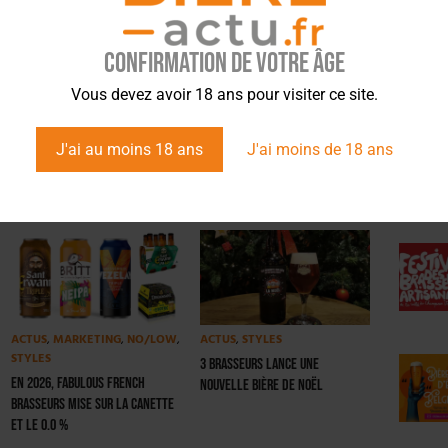
mmentez l’info brassicole.
Confirmation de votre âge
ÉVÉ
Vous devez avoir 18 ans pour visiter ce site.
Article suivant
J'ai au moins 18 ans
J'ai moins de 18 ans
ACTUS
,
MARKETING
,
NO/LOW
,
ACTUS
,
STYLES
STYLES
3 Brasseurs lance une
En 2026, Fabulous French
nouvelle Bière de Noël
Brasseurs mise sur la canette
et le 0.0 %