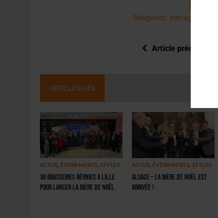
Réagissez, partagez et co
Article précédent
ARTICLES LIÉS
ACTUS
,
ÉVÉNEMENTS
,
STYLES
ACTUS
,
ÉVÉNEMENTS
,
STYLES
30 brasseries réunies à Lille
Alsace – La bière de Noël est
pour lancer la Bière de Noël
arrivée !