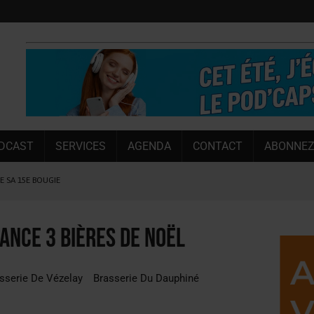
DCAST
SERVICES
AGENDA
CONTACT
ABONNEZ
LE SA 15E BOUGIE
 SEMESTRE
 CAPACITÉ DE 50 %
ance 3 bières de Noël
E L’ÉTÉ
NT LE MARCHÉ [ÉTUDE]
sserie De Vézelay
Brasserie Du Dauphiné
NY MARTIN