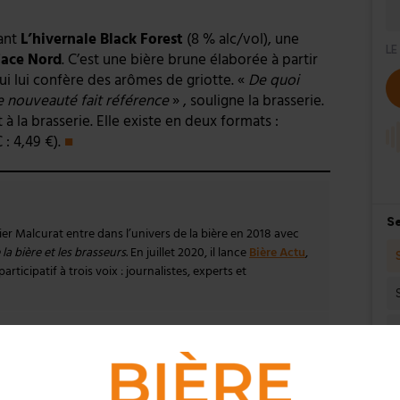
ant
L’hivernale Black Forest
(8 % alc/vol), une
Face Nord
. C’est une bière brune élaborée à partir
i lui confère des arômes de griotte. «
De quoi
e nouveauté fait référence
» , souligne la brasserie.
à la brasserie. Elle existe en deux formats :
 : 4,49 €).
■
vier Malcurat entre dans l’univers de la bière en 2018 avec
la bière et les brasseurs
. En juillet 2020, il lance
Bière Actu
,
rticipatif à trois voix : journalistes, experts et