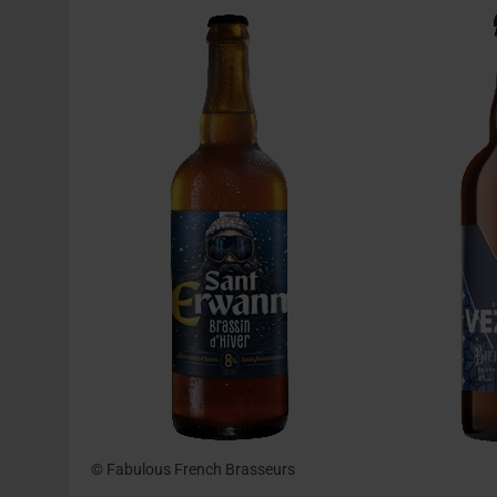
31 JUILLET 2026
|
PODCAST – BRASSERIE SAINTE COLOMBE, 30 ANS
7 AOÛT 2026
|
LA GRANDE RÉSERVE 2026 CÉLÈBRE LES 70 ANS DE
© Fabulous French Brasseurs