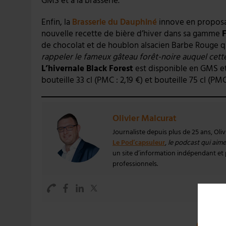
GMS et à la brasserie.
Enfin, la
Brasserie du Dauphiné
innove en propos
nouvelle recette de bière d’hiver dans sa gamme
de chocolat et de houblon alsacien Barbe Rouge qu
rappeler le fameux gâteau forêt-noire auquel cett
L’hivernale Black Forest
est disponible en GMS et 
bouteille 33 cl (PMC : 2,19 €) et bouteille 75 cl (PMC
Olivier Malcurat
Journaliste depuis plus de 25 ans, Oli
Le Pod’capsuleur
,
le podcast qui aime 
un site d’information indépendant et pa
professionnels.