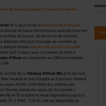
Grimbergen C
ench Brasseurs passent à l’heure d’hiver en
21 juillet
Hiver
(8 % alc/vol) de la
Brasserie de Bretagne
bière blonde de haute fermentation spéciale hiver est
POD
des arômes de biscuit, de levure et de céréales
es délicates d’écorce d’orange, de cannelle et
tte édition limitée
adopte elle aussi la nouvelle
écline Sant Erwann avec un bonnet de Noël à
ssin d’Hiver
est disponible en GMS en bouteille
u CHR.
 la recette de sa
Vézelay d’Hiver Bio
(6 % alc/vol)
ld Beer Awards et une d’argent au Concours Général
des repas festifs, cette bière bio ambrée aux
t l’invitée idéale des repas de fin d’année
» ,
cée dès le 15 octobre et reste disponible jusqu’à la
lle 75 cl (PMC : 5,39 €), elle est disponible en