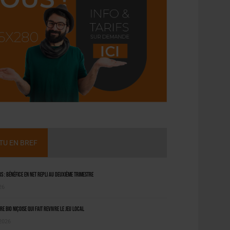
CTU EN BREF
 : bénéfice en net repli au deuxième trimestre
26
ère bio niçoise qui fait revivre le jeu local
 2026