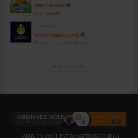
BEER TOUR EVENT
Cambrai (59)
12 SEP 2026
MONT D’OR BEER FESTIVAL
Poleymieux-au-Mont-d'Or (69)
AFFICHER PLUS
L’ABUS D’ALCOOL EST DANGEREUX POUR LA