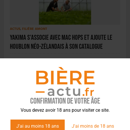
ACTUS
,
FILIÈRE AMONT
Yakima s’associe avec Mac Hops et ajoute le
houblon néo-zélandais à son catalogue
ACTUS
,
BRASSERIES
,
ÉVÉNEMENTS
Confirmation de votre âge
3e édition des 24h du houblon frais
Vous devez avoir 18 ans pour visiter ce site.
J'ai au moins 18 ans
J'ai moins de 18 ans