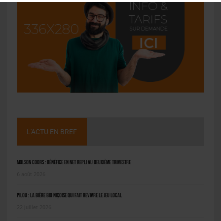
L'ACTU EN BREF
Molson Coors : bénéfice en net repli au deuxième trimestre
6 août 2026
Pilou : la bière bio niçoise qui fait revivre le jeu local
22 juillet 2026