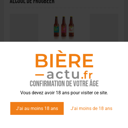
alcool de FrogBeer
ACTUS
,
CONCOURS
FrogBeer se distingue aux World Beer Awards
avec sa gamme sans alcool
Confirmation de votre âge
Vous devez avoir 18 ans pour visiter ce site.
J'ai au moins 18 ans
J'ai moins de 18 ans