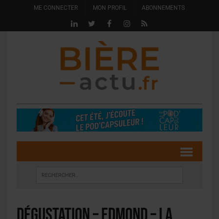
ME CONNECTER
MON PROFIL
ABONNEMENTS
Dégustation – Edmond – La