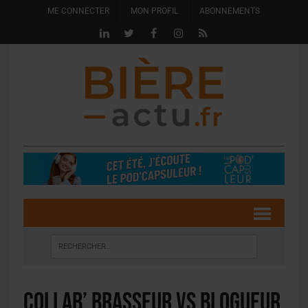
ME CONNECTER
MON PROFIL
ABONNEMENTS
Collab’ brasseur vs blogueur