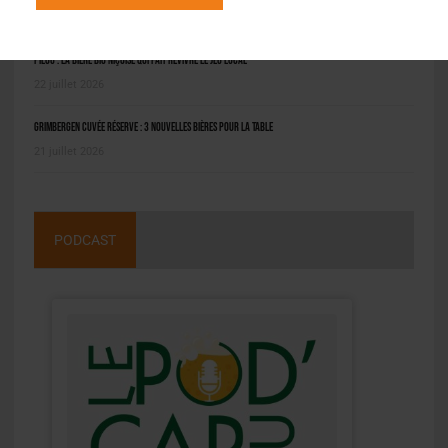
6 août 2026
Pilou : la bière bio niçoise qui fait revivre le jeu local
22 juillet 2026
Grimbergen Cuvée Réserve : 3 nouvelles bières pour la table
21 juillet 2026
PODCAST