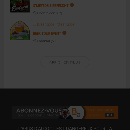
S’METEOR BIERFESCHT
Hochfelden (67)
12 SEP 2026
- 13 SEP 2026
BEER TOUR EVENT
Cambrai (59)
AFFICHER PLUS
L’ABUS D’ALCOOL EST DANGEREUX POUR LA