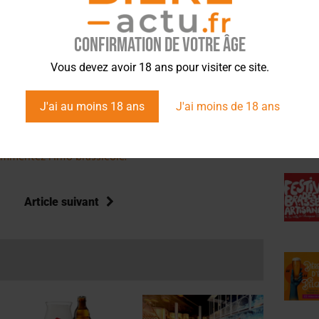
la bière et les brasseurs
. En juillet 2020, il lance
Bière Actu
,
rticipatif à trois voix : journalistes, experts et
Confirmation de votre âge
ÉVÉ
Vous devez avoir 18 ans pour visiter ce site.
J'ai au moins 18 ans
J'ai moins de 18 ans
mmentez l’info brassicole.
Article suivant