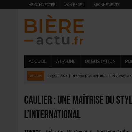
ME CONNECTER
MON PROFIL
ABONNEMENTS
ACCUEIL
À LA UNE
DÉGUSTATION
PO
#FLASH
4 AOÛT 2026
|
DESPERADOS AVENIDA : 3 INNOVATIONS
4 AOÛT 2026
|
LA GÉNÉRATION Z ET LA MODÉRATION RÉINVENTE
3 AOÛT 2026
|
CONSOMMATION : LA VISION DU GROUPE ANTHO
Caulier : une maîtrise du sty
31 JUILLET 2026
|
PODCAST – BRASSERIE SAINTE COLOMBE, 30 ANS
l’international
31 JUILLET 2026
|
JUIN EN CHR : LA BIÈRE RESTE EN TÊTE, POUR
6 AOÛT 2026
|
SAVERNE : LA FÊTE DE LA BIÈRE SOUFFLE SA 15E B
TOPICS:
Belgique
Bon Secours
Brasserie Caulier