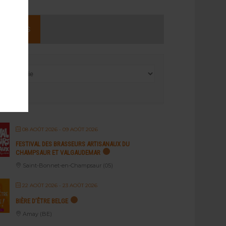
NEMENTS
08 AOÛT 2026
- 09 AOÛT 2026
FESTIVAL DES BRASSEURS ARTISANAUX DU
CHAMPSAUR ET VALGAUDEMAR
Saint-Bonnet-en-Champsaur (05)
22 AOÛT 2026
- 23 AOÛT 2026
BIÈRE D’ÊTRE BELGE
Amay (BE)