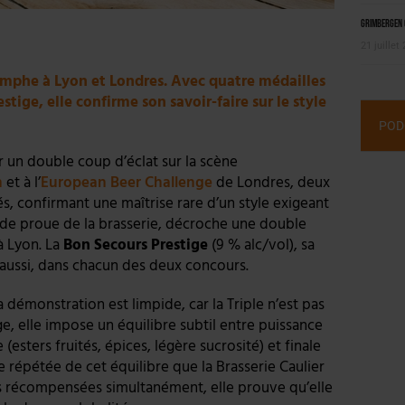
Grimbergen C
21 juillet
iomphe à Lyon et Londres. Avec quatre médailles
stige, elle confirme son savoir-faire sur le style
POD
r un double coup d’éclat sur la scène
n
et à l’
European Beer Challenge
de Londres, deux
és, confirmant une maîtrise rare d’un style exigeant
e de proue de la brasserie, décroche une double
à Lyon. La
Bon Secours Prestige
(9 % alc/vol), sa
le aussi, dans chacun des deux concours.
a démonstration est limpide, car la Triple n’est pas
lge, elle impose un équilibre subtil entre puissance
(esters fruités, épices, légère sucrosité) et finale
e répétée de cet équilibre que la Brasserie Caulier
cts récompensées simultanément, elle prouve qu’elle