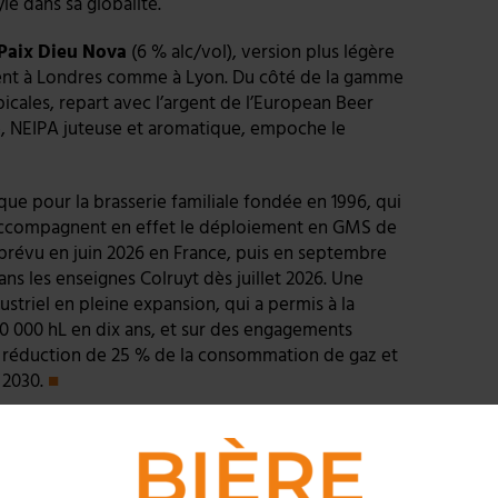
le dans sa globalité.
Paix Dieu Nova
(6 % alc/vol), version plus légère
gent à Londres comme à Lyon. Du côté de la gamme
picales, repart avec l’argent de l’European Beer
), NEIPA juteuse et aromatique, empoche le
ue pour la brasserie familiale fondée en 1996, qui
s accompagnent en effet le déploiement en GMS de
 prévu en juin 2026 en France, puis en septembre
ns les enseignes Colruyt dès juillet 2026. Une
striel en pleine expansion, qui a permis à la
90 000 hL en dix ans, et sur des engagements
 réduction de 25 % de la consommation de gaz et
 2030.
■
vier Malcurat entre dans l’univers de la bière en 2018 avec