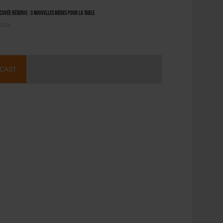
uvée Réserve : 3 nouvelles bières pour la table
 2026
CAST