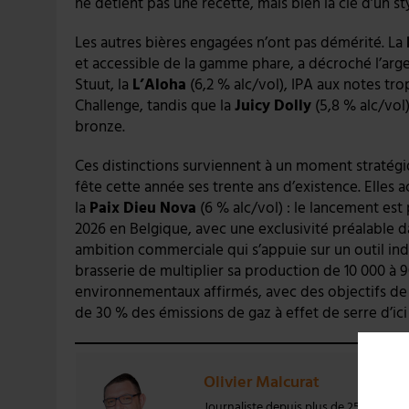
ne détient pas une recette, mais bien la clé d’un sty
Les autres bières engagées n’ont pas démérité. La
et accessible de la gamme phare, a décroché l’ar
Stuut, la
L’Aloha
(6,2 % alc/vol), IPA aux notes tro
Challenge, tandis que la
Juicy Dolly
(5,8 % alc/vol
bronze.
Ces distinctions surviennent à un moment stratégiq
fête cette année ses trente ans d’existence. Elle
la
Paix Dieu Nova
(6 % alc/vol) : le lancement est
2026 en Belgique, avec une exclusivité préalable da
ambition commerciale qui s’appuie sur un outil indu
brasserie de multiplier sa production de 10 000 à 
environnementaux affirmés, avec des objectifs de
de 30 % des émissions de gaz à effet de serre d’ici
Olivier Malcurat
Journaliste depuis plus de 25 ans, Oli