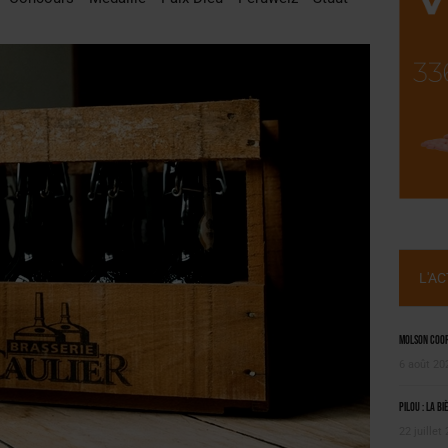
 SEMESTRE
 CAPACITÉ DE 50 %
L'A
Molson Coors
6 août 20
Pilou : la bi
22 juillet