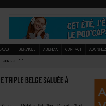
DCAST
SERVICES
AGENDA
CONTACT
ABONNEZ
 LATINES DE L’ÉTÉ
NT LE MARCHÉ [ÉTUDE]
NY MARTIN
le Triple Belge saluée à
, PIONNIÈRE EN ILLE-ET-VILAINE
SUIVIE PAR LES NO/LOW [ÉTUDE]
OUGIE
Concours
Médaille
Paix Dieu
Péruwelz
Stuut