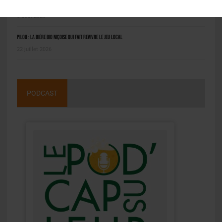
Molson Coors : bénéfice en net repli au deuxième trimestre
6 août 2026
Pilou : la bière bio niçoise qui fait revivre le jeu local
22 juillet 2026
PODCAST