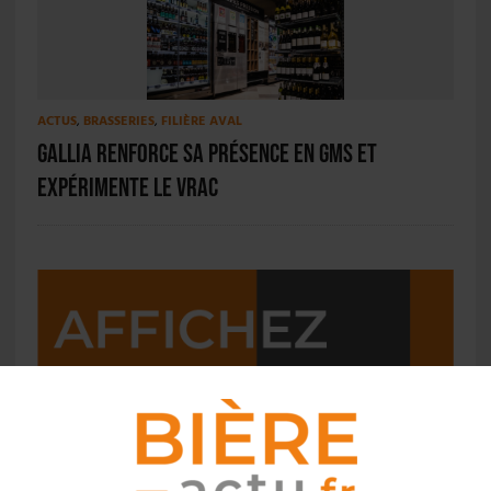
ACTUS
,
BRASSERIES
,
FILIÈRE AVAL
Gallia renforce sa présence en GMS et
expérimente le vrac