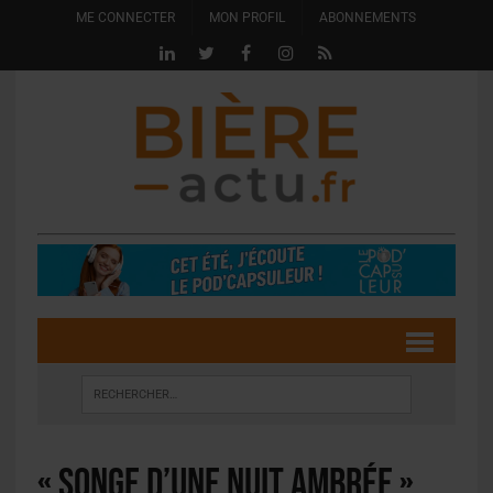
ME CONNECTER
MON PROFIL
ABONNEMENTS
« Songe d’une nuit ambrée » ,