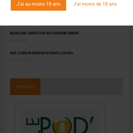
J'ai au moins 18 ans
J'ai moins de 18 ans
Saint-Omer : un engin prend feu à la brasserie, le conducteur hospitalisé
8 août 2026
Molson Coors : bénéfice en net repli au deuxième trimestre
6 août 2026
Pilou : la bière bio niçoise qui fait revivre le jeu local
22 juillet 2026
PODCAST