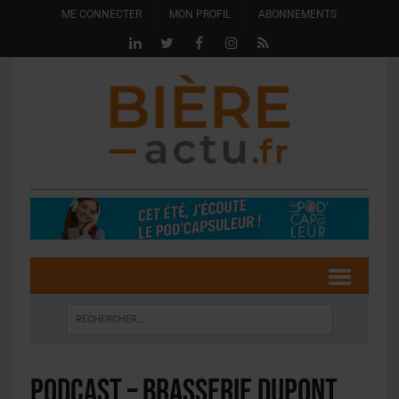
ME CONNECTER
MON PROFIL
ABONNEMENTS
PODCAST – Brasserie Dupont,