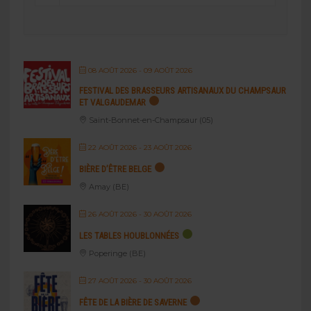
08 AOÛT 2026
- 09 AOÛT 2026
FESTIVAL DES BRASSEURS ARTISANAUX DU CHAMPSAUR
ET VALGAUDEMAR
Saint-Bonnet-en-Champsaur (05)
22 AOÛT 2026
- 23 AOÛT 2026
BIÈRE D’ÊTRE BELGE
Amay (BE)
26 AOÛT 2026
- 30 AOÛT 2026
LES TABLES HOUBLONNÉES
Poperinge (BE)
27 AOÛT 2026
- 30 AOÛT 2026
FÊTE DE LA BIÈRE DE SAVERNE