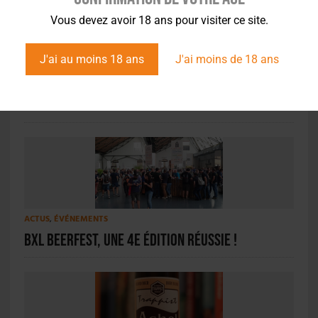
Vous devez avoir 18 ans pour visiter ce site.
J'ai au moins 18 ans
J'ai moins de 18 ans
ACTUS
,
STYLES
Dégustation – Brussels Beer Project – Pico
Nova
ACTUS
,
ÉVÉNEMENTS
BXL BeerFest, une 4e édition réussie !