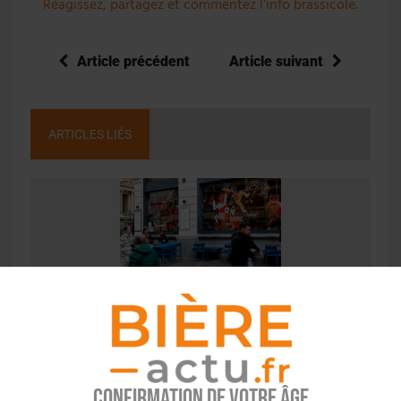
Réagissez, partagez et commentez l’info brassicole.
Article précédent
Article suivant
ARTICLES LIÉS
ACTU EN BREF
,
FILIÈRE AVAL
Art et Picon : 5 bars belges transformés en
galeries
Confirmation de votre âge