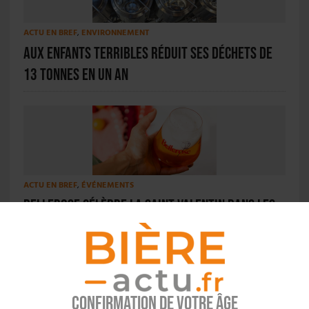
ACTU EN BREF
,
ENVIRONNEMENT
Aux Enfants Terribles réduit ses déchets de
13 tonnes en un an
ACTU EN BREF
,
ÉVÉNEMENTS
Bellerose célèbre la Saint-Valentin dans les
bars français
Confirmation de votre âge