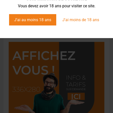
Vous devez avoir 18 ans pour visiter ce site.
ACTUS
,
BRASSERIES
,
FILIÈRE AVAL
Mama Shelter lance sa propre bière
J'ai au moins 18 ans
J'ai moins de 18 ans