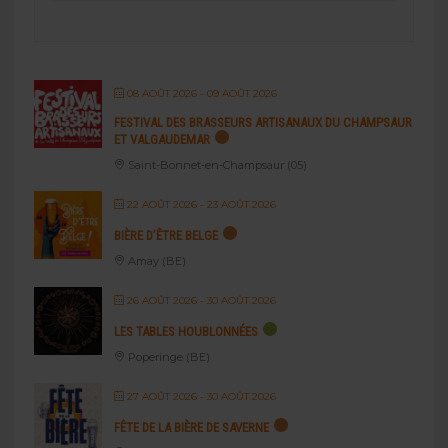
08 AOÛT 2026
- 09 AOÛT 2026
FESTIVAL DES BRASSEURS ARTISANAUX DU CHAMPSAUR
ET VALGAUDEMAR
Saint-Bonnet-en-Champsaur (05)
22 AOÛT 2026
- 23 AOÛT 2026
BIÈRE D’ÊTRE BELGE
Amay (BE)
26 AOÛT 2026
- 30 AOÛT 2026
LES TABLES HOUBLONNÉES
Poperinge (BE)
27 AOÛT 2026
- 30 AOÛT 2026
FÊTE DE LA BIÈRE DE SAVERNE