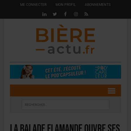
ME CONNECTER
MON PROFIL
ABONNEMENTS
La Balade Flamande ouvre ses