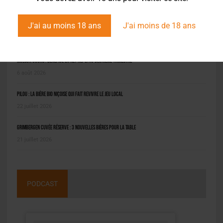
J'ai au moins 18 ans
J'ai moins de 18 ans
L'ACTU EN BREF
Molson Coors : bénéfice en net repli au deuxième trimestre
6 août 2026
Pilou : la bière bio niçoise qui fait revivre le jeu local
22 juillet 2026
Grimbergen Cuvée Réserve : 3 nouvelles bières pour la table
21 juillet 2026
PODCAST