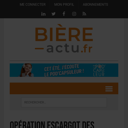
ME CONNECTER
MON PROFIL
ABONNEMENTS
Opération escargot des